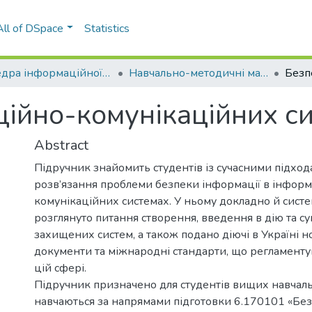
All of DSpace
Statistics
Кафедра інформаційної безпеки (ІБ)
Навчально-методичні матеріали (ІБ)
ійно-комунікаційних с
Abstract
Підручник знайомить студентів із сучасними підхо
розв’язання проблеми безпеки інформації в інфор
комунікаційних системах. У ньому докладно й сист
розглянуто питання створення, введення в дію та 
захищених систем, а також подано діючі в Україні 
документи та міжнародні стандарти, що регламентую
цій сфері.
Підручник призначено для студентів вищих навчальн
навчаються за напрямами підготовки 6.170101 «Бе