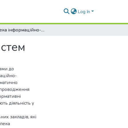
Log In
Безпека інформаційно-комунікаційних систем
истем
дами до
маційно-
ематично
супроводження
нормативні
ть діяльність у
их закладів, які
зпека