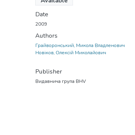
Available
(8.54 MB)
Date
2009
Authors
Грайворонський, Микола Владленович
Новіков, Олексій Миколайович
Publisher
Видавнича група BHV