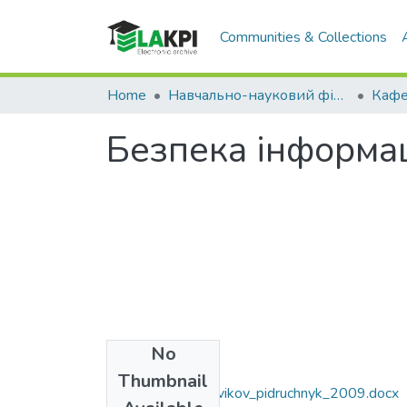
Communities & Collections
Home
Навчально-науковий фізико-технічний інститут (НН ФТІ)
Безпека інформац
No
Files
Thumbnail
Graivorovskyi_Novikov_pidruchnyk_2009.docx