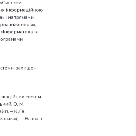
 «Системи
іння інформаційною
а» і напрямами
рна інженерія»,
 «Інформатика та
програмами
истеми
,
захищені
нікаційних систем
ький, О. М.
т). – Київ :
атика»). – Назва з