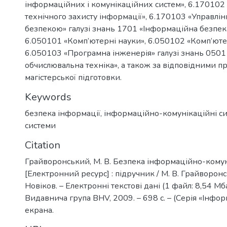
інформаційних і комунікаційних систем», 6.170102
технічного захисту інформації», 6.170103 «Управл
безпекою» галузі знань 1701 «Інформаційна безпек
6.050101 «Комп’ютерні науки», 6.050102 «Комп’юте
6.050103 «Програмна інженерія» галузі знань 0501
обчислювальна техніка», а також за відповідними 
магістерської підготовки.
Keywords
безпека інформації
,
інформаційно-комунікаційні с
системи
Citation
Грайворонський, М. В. Безпека інформаційно-кому
[Електронний ресурс] : підручник / М. В. Грайворонс
Новіков. – Електронні текстові дані (1 файл: 8,54 Мбай
Видавнича група BHV, 2009. – 698 с. – (Серія «Інформ
екрана.