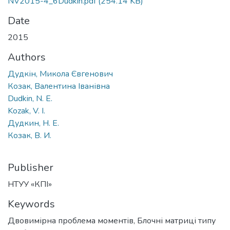
NV2015-4_6Dudkin.pdf
(254.14 KB)
Date
2015
Authors
Дудкін, Микола Євгенович
Козак, Валентина Іванівна
Dudkin, N. E.
Kozak, V. I.
Дудкин, Н. Е.
Козак, В. И.
Publisher
НТУУ «КПІ»
Keywords
Двовимірна проблема моментів
,
Блочні матриці типу