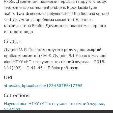
Якобі
,
Двовимірні поліноми першого та другого роду
,
Two-dimensional moment problem
,
Block Jacobi type
matrix
,
Two-dimensional polynomials of the first and second
kind
,
Двумерная проблема моментов
,
Блочные
матрицы типа Якоби
,
Двумерные полиномы первого
и второго рода
Citation
Дудкін М. Є. Поліноми другого роду у двовимірній
проблемі моментів / М. Є. Дудкін, В. І. Козак // Наукові
вісті НТУУ «КПІ» : науково-технічний журнал. – 2015. –
№ 4(102). – С. 41–46. – Бібліогр.: 9 назв.
URI
https://ela.kpi.ua/handle/123456789/17799
Collections
Наукові вісті НТУУ «КПІ»: науково-технічний журнал,
№ 4(102)