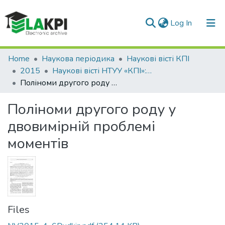
(current)
Log In
Communities & Collections
Home
Наукова періодика
Наукові вісті КПІ
2015
Наукові вісті НТУУ «КПІ»: науково-технічний журнал, № 4(102)
All of DSpace
Поліноми другого роду у двовимірній проблемі моментів
Statistics
Поліноми другого роду у
двовимірній проблемі
моментів
Files