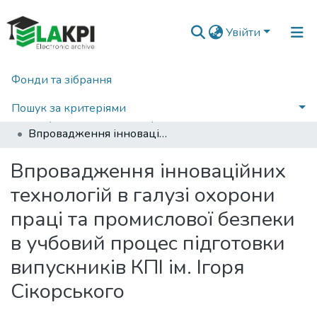
Увійти
Фонди та зібрання
Головна
Матеріали конференцій, семінарів і т.п.
Актуальні питання енергозбереження як вимога безпеки життєдіяльності
Пошук за критеріями
Актуальні питання енергозбереження як вимога безпеки життєдіяльності (1 ; 2018 ; Київ)
Впровадження інноваційних технологій в галузі охорони праці та промислової безпеки в учбовий процес підготовки випускників КПІ ім. Ігоря Сікорського
Статистика
Впровадження інноваційних
технологій в галузі охорони
праці та промислової безпеки
в учбовий процес підготовки
випускників КПІ ім. Ігоря
Сікорського