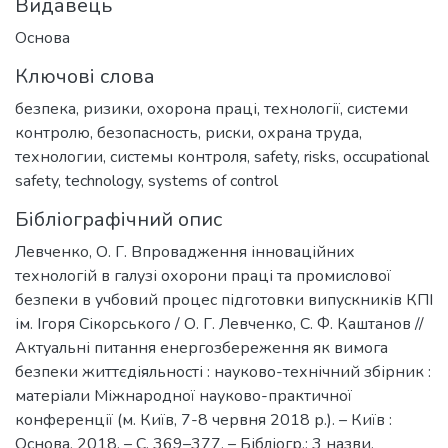
Видавець
Основа
Ключові слова
безпека
,
ризики
,
охорона праці
,
технології
,
системи
контролю
,
безопасность
,
риски
,
охрана труда
,
технологии
,
системы контроля
,
safety
,
risks
,
occupational
safety
,
technology
,
systems of control
Бібліографічний опис
Левченко, О. Г. Впровадження інноваційних
технологій в галузі охорони праці та промислової
безпеки в учбовий процес підготовки випускників КПІ
ім. Ігоря Сікорського / О. Г. Левченко, С. Ф. Каштанов //
Актуальні питання енергозбереження як вимога
безпеки життєдіяльності : науково-технічний збірник :
матеріали Міжнародної науково-практичної
конференції (м. Київ, 7-8 червня 2018 р.). – Київ :
Основа, 2018. – С. 369–377. – Бібліогр.: 3 назви.