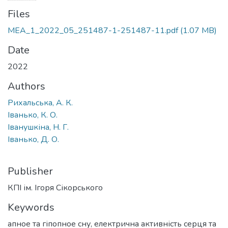
Files
MEA_1_2022_05_251487-1-251487-11.pdf
(1.07 MB)
Date
2022
Authors
Рихальська, А. К.
Іванько, К. О.
Іванушкіна, Н. Г.
Іванько, Д. О.
Publisher
КПІ ім. Ігоря Сікорського
Keywords
апное та гіпопное сну
,
електрична активність серця та