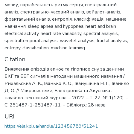
мозку
,
варіабельність ритму серця
,
спектральний
аналіз
,
спектрально-часовий аналіз
,
вейвлет-аналіз
,
фрактальний аналіз
,
ентропія
,
класифікація
,
машинне
навчання
,
sleep apnea and hypopnea
,
heart and brain
electrical activity
,
heart rate variability
,
spectral analysis
,
spectraltemporal analysis
,
wavelet analysis
,
fractal analysis
,
entropy
,
classification
,
machine learning
Citation
Виявлення епізодів апное та гіпопное сну за даними
ЕКГ та ЕЕГ сигналів методами машинного навчання /
Рихальська А. К., Іванько К. О., Іванушкіна Н. Г., Іванько
Д. О. // Мікросистеми, Електроніка та Акустика :
науково-технічний журнал. – 2022. – Т. 27, № 1(120). –
С. 251487-1-251487-11. – Бібліогр.: 28 назв.
URI
https://ela.kpi.ua/handle/123456789/51241