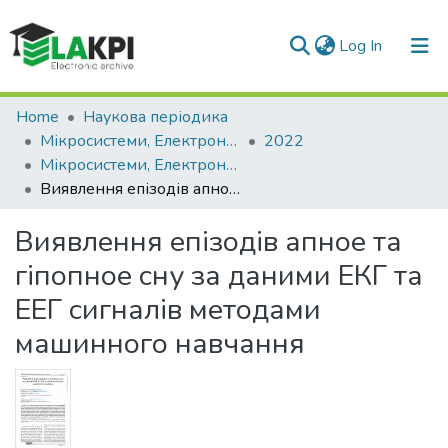
(current)
Log In
Communities & Collections
Home
Наукова періодика
Мікросистеми, Електроніка та Акустика
2022
All of DSpace
Мікросистеми, Електроніка та Акустика: науково-технічний журнал, Т. 27, № 1(120)
Виявлення епізодів апное та гіпопное сну за даними ЕКГ та ЕЕГ сигналів методами машинного навчання
Statistics
Виявлення епізодів апное та
гіпопное сну за даними ЕКГ та
ЕЕГ сигналів методами
машинного навчання