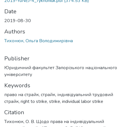
2019-YuNEJ-4_Tykhoniuk.pdf
(374.53 KB)
Date
2019-08-30
Authors
Тихонюк, Ольга Володимирівна
Publisher
Юридичний факультет Запорізького національного
університету
Keywords
право на страйк
,
страйк
,
індивідуальний трудовий
страйк
,
right to strike
,
strike
,
individual labor strike
Citation
Тихонюк, О. В. Щодо права на індивідуальний