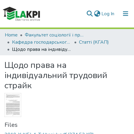
(current)
Log In
Communities & Collections
Home
Факультет соціології і права (ФСП)
Кафедра господарського та адміністративного права (КГАП)
Статті (КГАП)
All of DSpace
Щодо права на індивідуальний трудовий страйк
Statistics
Щодо права на
індивідуальний трудовий
страйк
Files