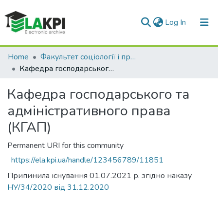
(current)
Log In
Communities & Collections
Home
Факультет соціології і права (ФСП)
Кафедра господарського та адміністративного права (КГАП)
All of DSpace
Кафедра господарського та
Statistics
адміністративного права
(КГАП)
Permanent URI for this community
https://ela.kpi.ua/handle/123456789/11851
Припинила існування 01.07.2021 р. згідно наказу
НУ/34/2020 від 31.12.2020