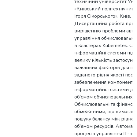
технічний університет Укр
«Київський політехнічний і
Ігоря Сікорського», Київ, 2
Дисертаційна робота прис
вирішенню проблеми авто
управління обчислювальн
в кластерах Kubernetes. Суч
інформаційні системи під
велику кількість застосунк
важливих факторів для пі
заданого рівня якості послу
забезпечення компонентів
інформаційної системи до
об’ємом обчислювальних ре
Обчислювальні та фінансов
обмеженими, що вимагає п
пошуку балансу між рівнем
об’ємом ресурсів. Автомат
процесів управління ІТ-і