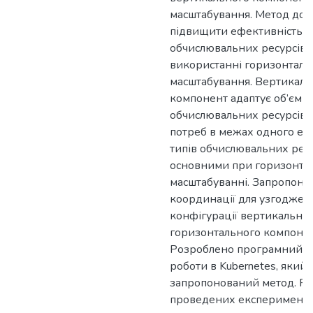
масштабування. Метод доз
підвищити ефективність 
обчислювальних ресурсів 
використанні горизонталь
масштабування. Вертикал
компонент адаптує об’єм
обчислювальних ресурсів 
потреб в межах одного ек
типів обчислювальних ресур
основними при горизонта
масштабуванні. Запропоно
координації для узгоджен
конфігурації вертикальног
горизонтального компонен
Розроблено програмний м
роботи в Kubernetes, який
запропонований метод. Ре
проведених експерименті