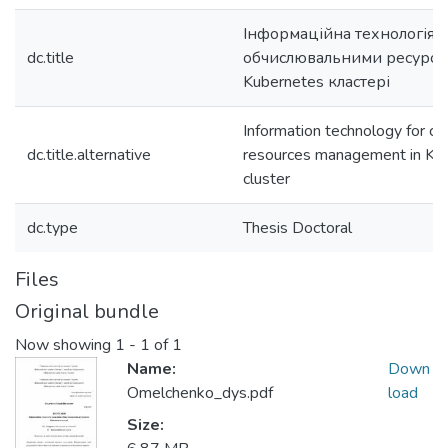
Інформаційна технологія 
dc.title
обчислювальними ресурса
Kubernetes кластері
Information technology for c
dc.title.alternative
resources management in Ku
cluster
dc.type
Thesis Doctoral
Files
Original bundle
Now showing
1 - 1 of 1
Name:
Down
Omelchenko_dys.pdf
load
Size: