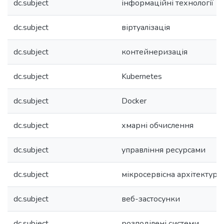
dc.subject
інформаційні технології
dc.subject
віртуалізація
dc.subject
контейнеризація
dc.subject
Kubernetes
dc.subject
Docker
dc.subject
хмарні обчислення
dc.subject
управління ресурсами
dc.subject
мікросервісна архітектура
dc.subject
веб-застосунки
dc.subject
розподілені системи