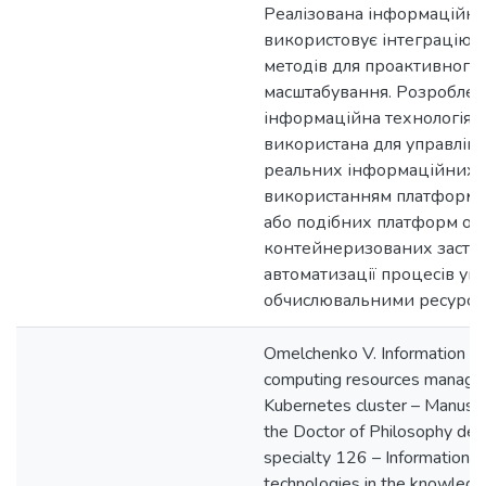
Реалізована інформаційна
використовує інтеграцію 
методів для проактивного 
масштабування. Розроблен
інформаційна технологія 
використана для управлін
реальних інформаційних с
використанням платформи
або подібних платформ ор
контейнеризованих застос
автоматизації процесів уп
обчислювальними ресурса
Omelchenko V. Information te
computing resources manage
Kubernetes cluster – Manuscri
the Doctor of Philosophy deg
specialty 126 – Information 
technologies in the knowledg