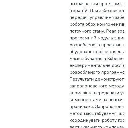
визначається протягом зада
ітерацій. Для забезпеченн
передачі управління забез
робота обох компонентів 
поточного стану. Реалізов
програмний модуль з вик
розробленого проактивног
вбудованого рішення для 
масштабування в Kubernet
експериментальне дослід
розробленого програмного
Результати демонструють 
запропонованого методу і
аномалії та передавати уп
компонентами за визначе
правилами. Запропонован
метод масштабування, що 
координувати роботу гори
вертикального компонент