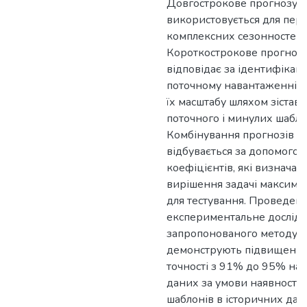
Довгострокове прогнозув
використовується для пер
комплексних сезонностей і
Короткострокове прогноз
відповідає за ідентифікац
поточному навантаженні т
їх масштабу шляхом зістав
поточного і минулих шабло
Комбінування прогнозів д
відбувається за допомого
коефіцієнтів, які визнача
вирішення задачі максиміз
для тестування. Проведен
експериментальне дослід
запропонованого методу. 
демонструють підвищення
точності з 91% до 95% на 
даних за умови наявності
шаблонів в історичних дан