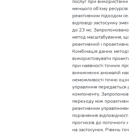
послуг при використанні 
меншого об’єму ресурсів. У
реактивним підходом сере
відповіді застосунку змен
до 23 мс. Запропоновано 
метод масштабування, що 
реактивний і проактивний
Комбінація даних методів
використовувати проактив
при наявності точних прог
виникненні аномалій нава
неможливості точно оцінит
управління передається р
компоненту. Запропонован
переходу між проактивним
реактивним управлінням н
порівняння відповідності
прогнозів до поточного н
на застосунок. Рівень точн