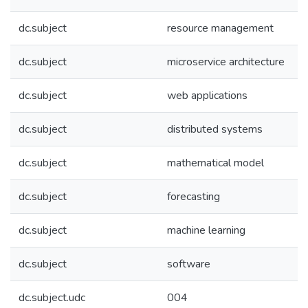
dc.subject
resource management
dc.subject
microservice architecture
dc.subject
web applications
dc.subject
distributed systems
dc.subject
mathematical model
dc.subject
forecasting
dc.subject
machine learning
dc.subject
software
dc.subject.udc
004