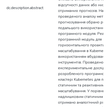
відсутності даних або низь
dc.description.abstract
отриманих прогнозів. На о
проведеного аналізу метод
прогнозування обрано ріш
подальшого використання 
програмного модуля. Реал
програмний модуль для
горизонтального проакти
масштабування в Kubernete
використанням вбудовани
інструментів. Проведено
експериментальне дослід
розробленого програмного
кластері Kubernetes для по
статичним та реактивним 
масштабування. У порівнян
надлишковим статичним п
отримано аналогічний ріве