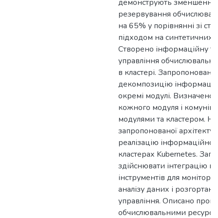
демонструють зменшення 
резервування обчислюваль
на 65% у порівнянні зі ст
підходом на синтетичних 
Створено інформаційну т
управління обчислювальн
в кластері. Запропоновано
декомпозицію інформацій
окремі модулі. Визначено
кожного модуля і комунік
модулями та кластером. На
запропонованої архітекту
реалізацію інформаційної 
кластерах Kubernetes. Зап
здійснювати інтеграцію в
інструментів для моніторин
аналізу даних і розгортан
управління. Описано проц
обчислювальними ресурса