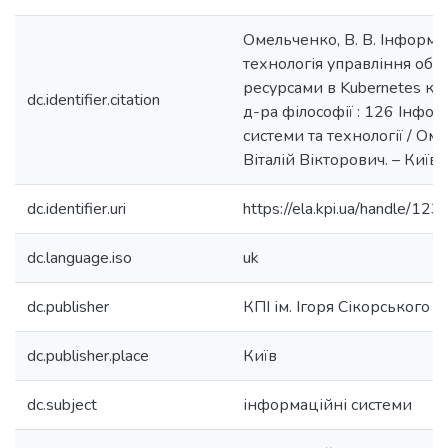
Омельченко, В. В. Інформа
технологія управління об
ресурсами в Kubernetes клас
dc.identifier.citation
д-ра філософії : 126 Інфор
системи та технології / Ом
Віталій Вікторович. – Київ, 
dc.identifier.uri
https://ela.kpi.ua/handle/
dc.language.iso
uk
dc.publisher
КПІ ім. Ігоря Сікорського
dc.publisher.place
Київ
dc.subject
інформаційні системи