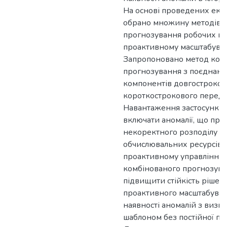
На основі проведених екс
обрано множину методів 
прогнозування робочих н
проактивному масштабуван
Запропоновано метод ком
прогнозування з поєднан
компонентів довгостроков
короткострокового передб
Навантаження застосункі
включати аномалії, що при
некоректного розподілу
обчислювальних ресурсів 
проактивному управлінні.
комбінованого прогнозува
підвищити стійкість рішен
проактивного масштабува
наявності аномалій з визн
шаблоном без постійної пе