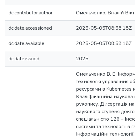
dc.contributor.author
Омельченко, Віталій Вікто
dc.date.accessioned
2025-05-05T08:58:18Z
dc.date.available
2025-05-05T08:58:18Z
dc.date.issued
2025
Омельченко В. В. Інформа
технологія управління об
ресурсами в Kubernetes кла
Кваліфікаційна наукова пр
рукопису. Дисертація на з
наукового ступеня доктора
спеціальністю 126 – Інфор
системи та технології в гал
Інформаційні технології. 