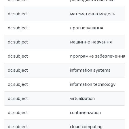
dc.subject
математична модель
dc.subject
прогнозування
dc.subject
машинне навчання
dc.subject
програмне забезпечення
dc.subject
information systems
dc.subject
information technology
dc.subject
virtualization
dc.subject
containerization
dc.subject
cloud computing