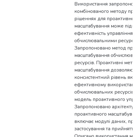
Використання запропонов
комбінованого методу про
рішеннях для проактивног
масштабування може підв
ефективність управління
обчислювальними ресурса
Запропоновано метод про
масштабування обчислюва
ресурсів. Проактивні мето
масштабування дозволяют
консистентний рівень якос
ефективному використанн
обчислювальних ресурсів.
модель проактивного упра
Запропоновано архітектур
проактивного масштабуван
включає модулі даних, про
застосування та прийняття
Описано використання мет