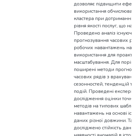
дозволяє підвищити ефект
використання обчислюваль
кластера при дотриманні 
рівня якості послуг, що над
Проведено аналіз існуючи
прогнозування часових ряд
робочих навантажень на до
використання для проакти
масштабування. Для порів
поширені методи прогноз
часових рядів з врахуванн
сезонностей, тенденцій та
подій. Проведені експери
дослідження оцінки точно
методів на типових шабло
навантажень на основі іс
даних різної довжини. Та
досліджено стійкість дани
наявності аномалій в істор