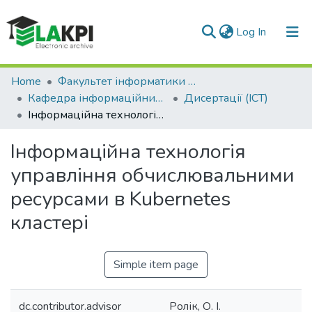
(current)
Log In
Communities & Collections
Home
Факультет інформатики та обчислювальної техніки (ФІОТ)
Кафедра інформаційних систем та технологій (ІСТ)
Дисертації (ІСТ)
All of DSpace
Інформаційна технологія управління обчислювальними ресурсами в Kubernetes кластері
Statistics
Інформаційна технологія
управління обчислювальними
ресурсами в Kubernetes
кластері
Simple item page
dc.contributor.advisor
Ролік, О. І.