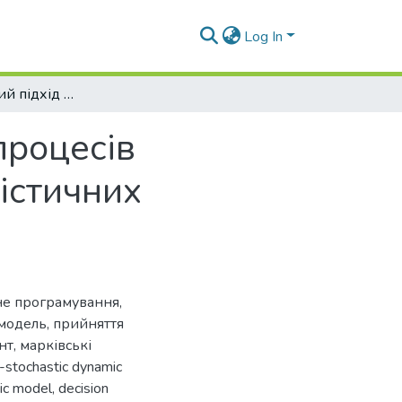
Log In
Мультиагентний підхід до автоматизації процесів керування матеріальними потоками в логістичних системах
процесів
істичних
не програмування
,
модель
,
прийняття
нт
,
марківські
e-stochastic dynamic
ic model
,
decision