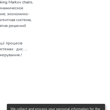
aking Markov chains
,
динамическое
ние
,
экономико-
агентная система
,
ятия решений
ції процесів
темах : дис. …
 керування /
We collect and process your personal information for the