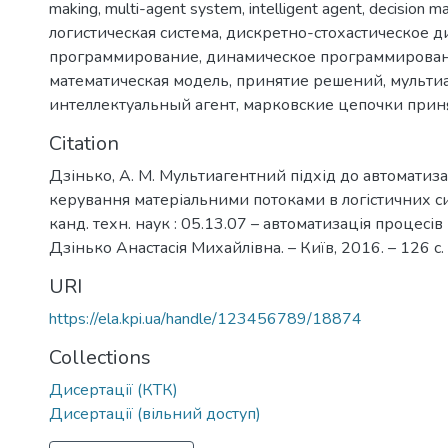
making
,
multi-agent system
,
intelligent agent
,
decision m
логистическая система
,
дискретно-стохастическое 
программирование
,
динамическое программирова
математическая модель
,
принятие решений
,
мульти
интеллектуальный агент
,
марковские цепочки прин
Citation
Дзінько, А. М. Мультиагентний підхід до автоматиза
керування матеріальними потоками в логістичних сис
канд. техн. наук : 05.13.07 – автоматизація процесів
Дзінько Анастасія Михайлівна. – Київ, 2016. – 126 с.
URI
https://ela.kpi.ua/handle/123456789/18874
Collections
Дисертації (КТК)
Дисертації (вільний доступ)