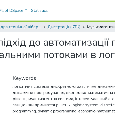
All of DSpace
Statistics
Кафедра технічної кібернетики (КТК)
Дисертації (КТК)
ідхід до автоматизації 
альними потоками в лог
Keywords
логістична система
,
дискретно-стохастичне динаміч
динамічне програмування
,
економіко-математична 
рішень
,
мультиагентна система
,
інтелектуальний аге
ланцюжки прийняття рішень
,
logistic system
,
discret
programming
,
dynamic programming
,
economic-mathemat