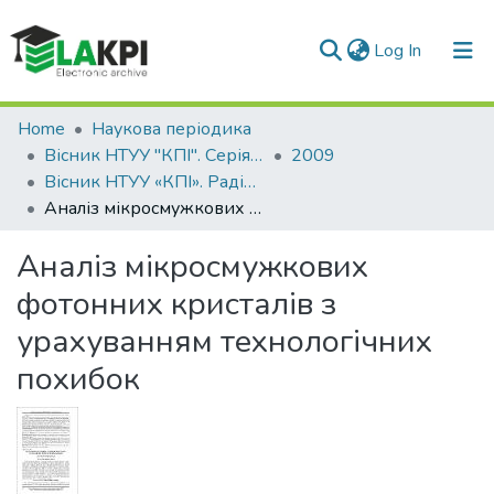
(current)
Log In
Communities & Collections
Home
Наукова періодика
Вісник НТУУ "КПІ". Серія Радіотехніка, Радіоапаратобудування
2009
All of DSpace
Вісник НТУУ «КПІ». Радіотехніка, радіоапаратобудування: збірник наукових праць, № 39
Аналіз мікросмужкових фотонних кристалів з урахуванням технологічних похибок
Statistics
Аналіз мікросмужкових
фотонних кристалів з
урахуванням технологічних
похибок