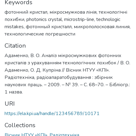
Keywords
фотонний кристал
,
мікросмужкова лінія
,
технологічні
похибки
,
photonics crystal
,
microstrip-line
,
technologic
mistakes
,
фотонный кристалл
,
микрополосковая линия
,
технологические погрешности
Citation
Адаменко, В. О. Аналіз мікросмужкових фотонних
кристалів з урахуванням технологічних похибок / В. О.
Адаменко, О. Д. Купріна // Вісник НТУУ «КПІ».
Радіотехніка, радіоапаратобудування : збірник
наукових праць. – 2009. – № 39. – С. 68–70. – Бібліогр.:
1 назва.
URI
https://ela.kpi.ua/handle/123456789/10171
Collections
Вісник НТУУ «КПІ». Радіотехніка,