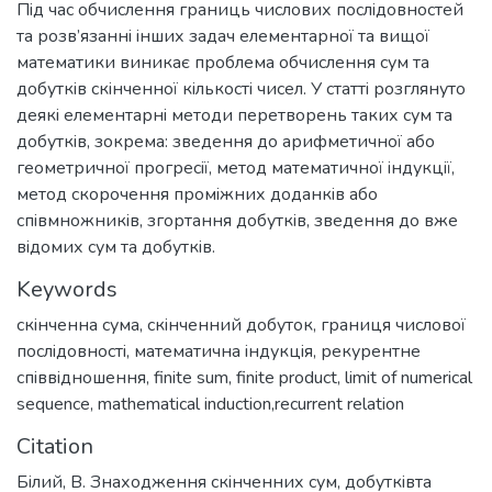
Пiд час обчислення границь числових послiдовностей
та розв’язаннi iнших задач елементарної та вищої
математики виникає проблема обчислення сум та
добуткiв скiнченної кiлькостi чисел. У статтi розглянуто
деякi елементарнi методи перетворень таких сум та
добуткiв, зокрема: зведення до арифметичної або
геометричної прогресiї, метод математичної iндукцiї,
метод скорочення промiжних доданкiв або
спiвмножникiв, згортання добуткiв, зведення до вже
вiдомих сум та добуткiв.
Keywords
скiнченна сума
,
скiнченний добуток
,
границя числової
послiдовностi
,
математична iндукцiя
,
рекурентне
спiввiдношення
,
finite sum
,
finite product
,
limit of numerical
sequence
,
mathematical induction,recurrent relation
Citation
Бiлий, В. Знаходження скiнченних сум, добуткiвта