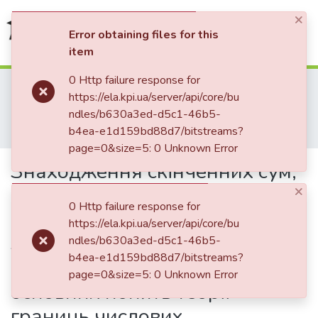
×
(current)
Log In
Error obtaining files for this
item
Communities & Collections
0 Http failure response for
Home
Наукова періодика
https://ela.kpi.ua/server/api/core/bu
Mathematics in Modern Technical University
2019
All of DSpace
ndles/b630a3ed-d5c1-46b5-
Mathematics in Modern Technical University, Vol. 2019, No 2
b4ea-e1d159bd88d7/bitstreams?
Знаходження скiнченних сум, добуткiвта границь деяких числових послiдовностей.Ч. 1. Застосування методiв елементарної математики та основних понять теорiї границь числових послiдовностей
Statistics
page=0&size=5: 0 Unknown Error
Знаходження скiнченних сум,
×
добуткiвта границь деяких
0 Http failure response for
числових послiдовностей.Ч. 1.
https://ela.kpi.ua/server/api/core/bu
Застосування методiв
ndles/b630a3ed-d5c1-46b5-
b4ea-e1d159bd88d7/bitstreams?
елементарної математики та
page=0&size=5: 0 Unknown Error
основних понять теорiї
границь числових