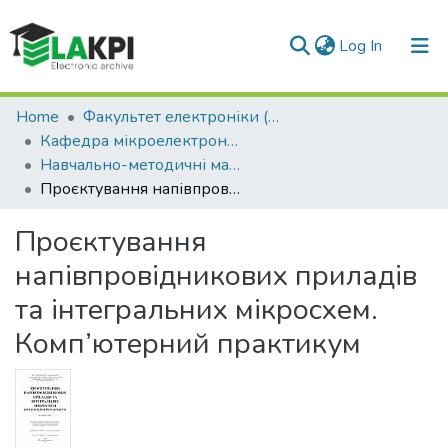
(current)
Log In
Communities & Collections
Home
Факультет електроніки (ФЕЛ)
Кафедра мікроелектроніки (МЕ)
All of DSpace
Навчально-методичні матеріали (МЕ)
Проєктування напівпровідникових приладів та інтегральних мікросхем. Комп’ютерний практикум
Statistics
Проєктування
напівпровідникових приладів
та інтегральних мікросхем.
Комп’ютерний практикум