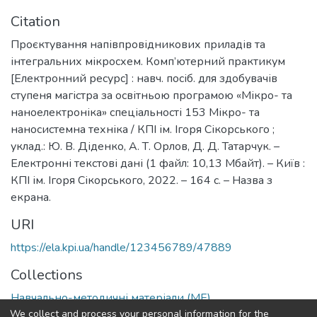
Citation
Проєктування напівпровідникових приладів та
інтегральних мікросхем. Комп’ютерний практикум
[Електронний ресурс] : навч. посіб. для здобувачів
ступеня магістра за освітньою програмою «Мікро- та
наноелектроніка» спеціальності 153 Мікро- та
наносистемна техніка / КПІ ім. Ігоря Сікорського ;
уклад.: Ю. В. Діденко, А. Т. Орлов, Д. Д. Татарчук. –
Електронні текстові дані (1 файл: 10,13 Мбайт). – Київ :
КПІ ім. Ігоря Сікорського, 2022. – 164 с. – Назва з
екрана.
URI
https://ela.kpi.ua/handle/123456789/47889
Collections
Навчально-методичні матеріали (МЕ)
We collect and process your personal information for the