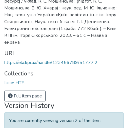
ресурс] / уклад. К. С. Мошинська ; (підгот. К. С.
Мошинська, В. Ю. Хмара) ; наук. ред. М. Ю. Ільченко ;
Нац. техн. ун-т України «Київ. політехн. ін-т ім. Ігоря
Сікорського», Наук.-техн. б-ка ім. Г. І. Денисенка. –
Електронні текстові дані (1 файл: 772 Кбайт). – Київ :
КПІ ім. Ігоря Сікорського, 2023. – 61 с. – Назва з
екрана.
URI
https://ela.kpi.ua/handle/123456789/51777.2
Collections
Інше НТБ
Full item page
Version History
You are currently viewing version 2 of the item.