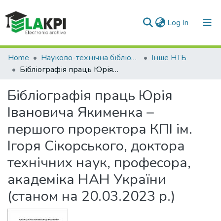
(current)
Log In
Communities & Collections
Home
Науково-технічна бібліотека
Інше НТБ
Бібліографія праць Юрія Івановича Якименка – першого проректора КПІ ім. Ігоря Сікорського, доктора технічних наук, професора, академіка НАН України (станом на 20.03.2023 р.)
All of DSpace
Бібліографія праць Юрія
Statistics
Івановича Якименка –
першого проректора КПІ ім.
Ігоря Сікорського, доктора
технічних наук, професора,
академіка НАН України
(станом на 20.03.2023 р.)