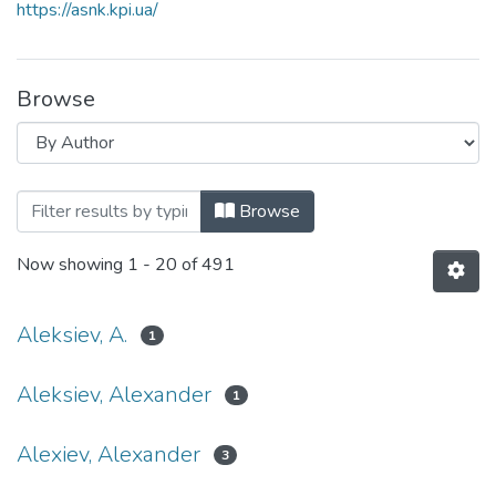
https://asnk.kpi.ua/
Browse
Browsing Кафедра автоматизації та си
Browse
Now showing
1 - 20 of 491
Aleksiev, A.
1
Aleksiev, Alexander
1
Alexiev, Alexander
3