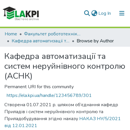
(current)
Log In
Communities & Collections
Home
Факультет робототехніки та приладобудування (ФРП)
Кафедра автоматизації та систем неруйнівного контролю (АСНК)
Browse by Author
All of DSpace
Кафедра автоматизації та
систем неруйнівного контролю
(АСНК)
Permanent URI for this community
https://ela.kpi.ua/handle/123456789/301
Створена 01.07.2021 р. шляхом об’єднання кафедр
Приладів і систем неруйнівного контролю та
Приладобудування згідно наказу
НАКАЗ НУ/5/2021
від 12.01.2021