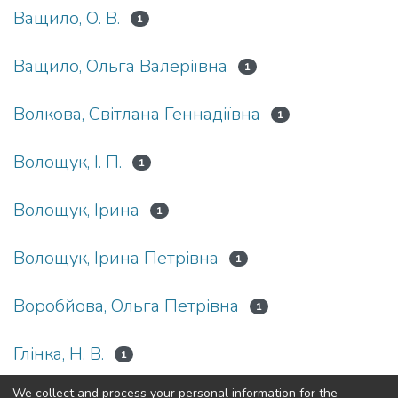
Ващило, О. В.
1
Ващило, Ольга Валеріївна
1
Волкова, Світлана Геннадіївна
1
Волощук, І. П.
1
Волощук, Ірина
1
Волощук, Ірина Петрівна
1
Воробйова, Ольга Петрівна
1
Глінка, Н. В.
1
We collect and process your personal information for the