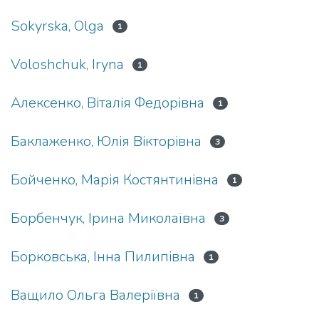
Sokyrska, Olga
1
Voloshchuk, Iryna
1
Алексенко, Віталія Федорівна
1
Баклаженко, Юлія Вікторівна
3
Бойченко, Марія Костянтинівна
1
Борбенчук, Ірина Миколаївна
3
Борковська, Інна Пилипівна
1
Ващило Ольга Валеріївна
1