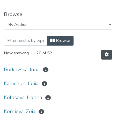
Browse
Browsing Навчально-методичні матер
Browse
Now showing
1 - 20 of 52
Borkovska, Inna
1
Karachun, Juliia
1
Kolosova, Hanna
1
Kornieva, Zoia
1