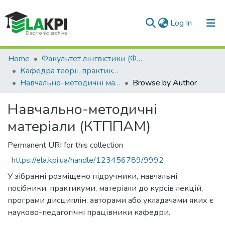
(current)
Log In
Communities & Collections
Home
Факультет лінгвістики (ФЛ)
Кафедра теорії, практики та перекладу англійської мови (КТППАМ)
All of DSpace
Навчально-методичні матеріали (КТППАМ)
Browse by Author
Навчально-методичні
матеріали (КТППАМ)
Permanent URI for this collection
https://ela.kpi.ua/handle/123456789/9992
У зібранні розміщено підручники, навчальні
посібники, практикуми, матеріали до курсів лекцій,
програми дисциплін, авторами або укладачами яких є
науково-педагогічні працівники кафедри.