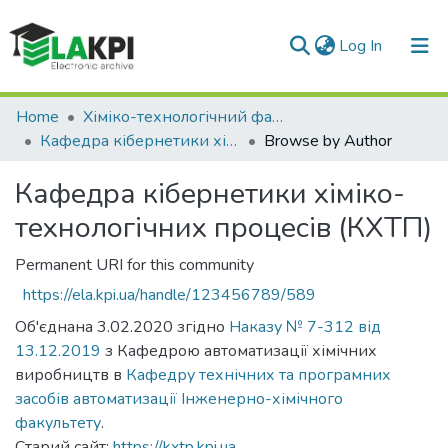
(current)
Log In
Communities & Collections
Home
Хіміко-технологічний факультет (ХТФ)
Кафедра кібернетики хіміко-технологічних процесів (КХТП)
Browse by Author
All of DSpace
Кафедра кібернетики хіміко-
технологічних процесів (КХТП)
Permanent URI for this community
https://ela.kpi.ua/handle/123456789/589
Об'єднана 3.02.2020 згідно
Наказу № 7-312 від
13.12.2019
з Кафедрою автоматизації хімічних
виробництв в
Кафедру технічних та програмних
засобів автоматизації
Інженерно-хімічного
факультету
.
Старий сайт:
https://kxtp.kpi.ua