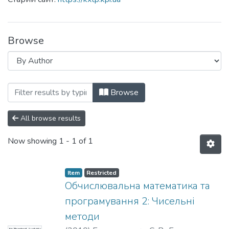
Browse
Browsing Кафедра кібернетики хіміко-т
Browse
All browse results
Now showing
1 - 1 of 1
Item
Restricted
Обчислювальна математика та
програмування 2: Чисельні
методи
No Thumbnail Available