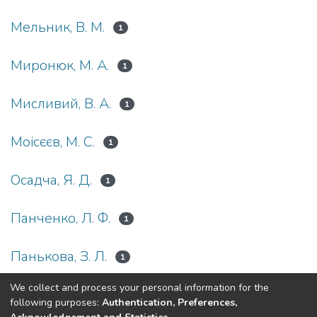
Мельник, В. М.
1
Миронюк, М. А.
1
Мисливий, В. А.
1
Моісєєв, М. С.
1
Осадча, Я. Д.
1
Панченко, Л. Ф.
1
Панькова, З. Л.
1
We collect and process your personal information for the
(current)
«
1
2
»
following purposes:
Authentication, Preferences,