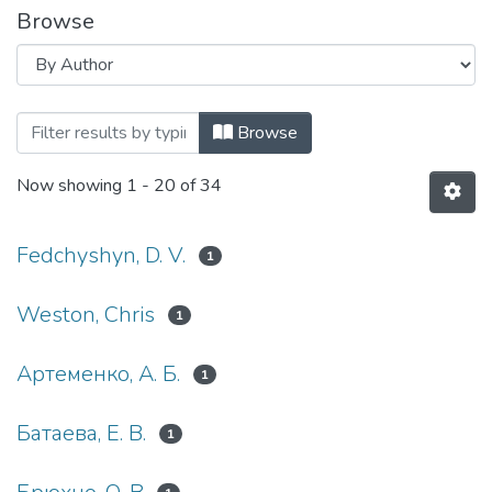
Browse
Browsing Вісник НТУУ «КПІ». Політологі
Browse
Now showing
1 - 20 of 34
Fedchyshyn, D. V.
1
Weston, Chris
1
Артеменко, А. Б.
1
Батаева, Е. В.
1