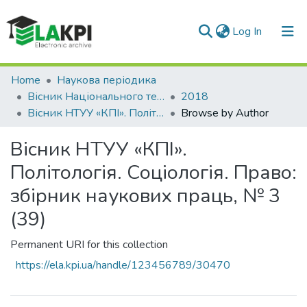
(current)
Log In
Communities & Collections
Home
Наукова періодика
Вісник Національного технічного університету України «Київський політехнічний інститут». Політологія. Соціологія. Право
2018
All of DSpace
Вісник НТУУ «КПІ». Політологія. Соціологія. Право: збірник наукових праць, № 3 (39)
Browse by Author
Вісник НТУУ «КПІ».
Політологія. Соціологія. Право:
збірник наукових праць, № 3
(39)
Permanent URI for this collection
https://ela.kpi.ua/handle/123456789/30470