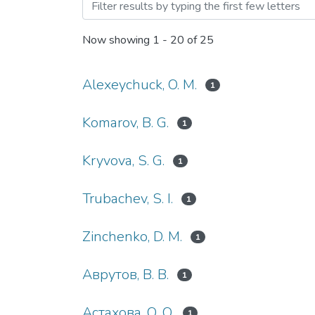
Browsing Механіка гіроск
Now showing
1 - 20 of 25
Alexeychuck, O. М.
1
Komarov, B. G.
1
Kryvova, S. G.
1
Trubachev, S. I.
1
Zinchenko, D. M.
1
Аврутов, В. В.
1
Астахова, О. О.
1