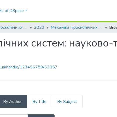
All of DSpace
Механіка гіроскопічних систем
2023
Механіка гіроскопічних систем: науково-технічний збірник, Вип. 45
Bro
ічних систем: науково-т
kpi.ua/handle/123456789/63057
By Author
By Title
By Subject