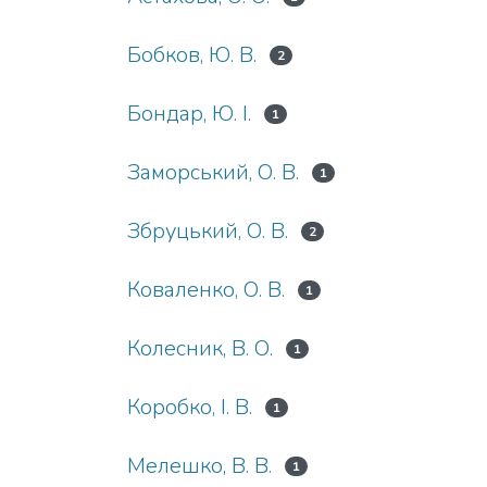
Бобков, Ю. В.
2
Бондар, Ю. І.
1
Заморський, О. В.
1
Збруцький, О. В.
2
Коваленко, О. В.
1
Колесник, В. О.
1
Коробко, І. В.
1
Мелешко, В. В.
1