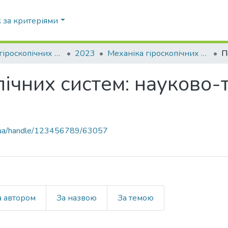
 за критеріями
Механіка гіроскопічних систем
2023
Механіка гіроскопічних систем: науково-технічний збірник, Вип. 45
П
ічних систем: науково-т
pi.ua/handle/123456789/63057
а автором
За назвою
За темою