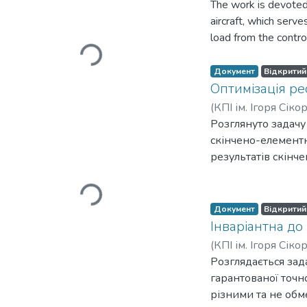
Вантажиться...
The work is devoted 
aircraft, which serv
load from the control
elements of the elec
studying the stress 
Документ
Відкритий
determine the stres
Оптимізація ре
the stress-strain st
(
КПІ ім. Ігоря Сіко
given load. A four-n
Розглянуто задачу
state, dangerous plac
Вантажиться...
скінчено-елементн
consequence, destru
результатів скінч
циклів навантаже
радіусів конструк
деформованого ста
Документ
Відкритий
SHERPA який викор
Інваріантна до
(
КПІ ім. Ігоря Сіко
Розглядається зад
Вантажиться...
гарантованої точн
різними та не об