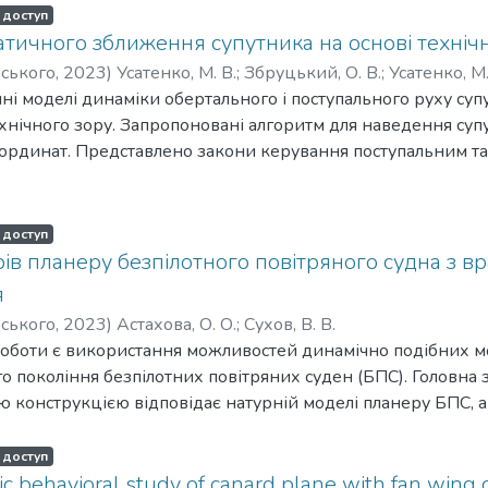
ідер маркується спеціальною міткою. Розроблено загальн
 доступ
лючає всі його основні етапи від допольотної підготовки д
тичного зближення супутника на основі техніч
ться шляхом регулювання за кутами рискання, крену, танга
рського
,
2023
)
Усатенко, М. В.
;
Збруцький, О. В.
;
Усатенко, М.
дстані до лідера. У роботі запропоновано формули та алго
ні моделі динаміки обертального і поступального руху супу
 технічного зору та інерціальної навігаційної системи вед
хнічного зору. Запропоновані алгоритм для наведення супу
горитмів була створена модель у програмному середовищі 
оординат. Представлено закони керування поступальним т
иментальні дослідження із застосуванням камери з розді
дено моделювання системи автоматичного зближення за д
льність отриманих співвідношень та алгоритмів. Максима
ого результати.
я зміни параметрів для дальності, кутів тангажу та крену
 доступ
,1 %. Підвищення точності визначення параметрів можливо
ів планеру безпілотного повітряного судна з в
роздільною здатністю.
я
рського
,
2023
)
Астахова, О. О.
;
Сухов, В. В.
оботи є використання можливостей динамічно подібних мо
го покоління безпілотних повітряних суден (БПС). Головна 
єю конструкцією відповідає натурній моделі планеру БПС, 
 досліджень, перенести отримані результати на натурну 
сформувати ефективний аеродинамічний образ майбутніх 
 доступ
.
 behavioral study of canard plane with fan wing 