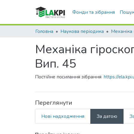
Фонди та зібрання
Пошук
Головна
Наукова періодика
Механіка гіроскоп
Вип. 45
Постійне посилання зібрання
https://ela.k
Переглянути
Нові надходження
За датою
З