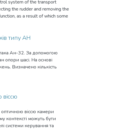
trol system of the transport
lecting the rudder and removing the
function, as a result of which some
thods are not always effective when
lthough they are also used. To
inite element method, which models
ків типу АН
t the boundary conditions and the
 the analysis of the stress-strain
ітака Ан-32. За допомогою
f a crack appearing and, as a
 опори шасі. На основі
ень. Визначено кількість
 шляхом зміни технологічних
хунок напружено-
он було використано метод
 віссю
я оптичною віссю камери
ому контексті можуть бути
лі системи керування та