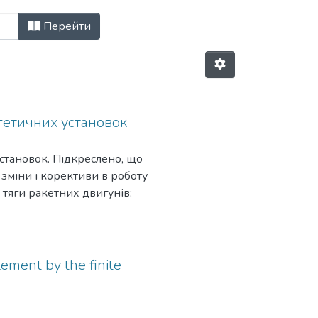
 збірник, Вип. 45 за Дата публіка
Перейти
гетичних установок
становок. Підкреслено, що
зміни і корективи в роботу
 тяги ракетних двигунів:
нково-експериментальні, які
і основні недоліки та
lement by the finite