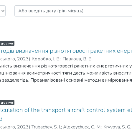
опічних систем: науково-технічний
 доступ
тодів визначення різнотяговості ракетних енер
рського
,
2023
)
Коробко, І. В.
;
Павлова, В. В.
ьність визначення різнотяговості ракетних енергетичних у
оцінювання асиметричності тяги дасть можливість вносити 
 заздалегідь. Проаналізовані основні методи вимірювання
риментальні (прямі та непрямі) і проміжну групу - розраху
методи і способи обох вищезазначених категорій. Окреслен
 методів реєстрації різнотяговості ракетних двигунів.
 доступ
culation of the transport aircraft control system e
d
рського
,
2023
)
Trubachev, S. I.
;
Alexeychuck, O. М.
;
Kryvova, S. G.