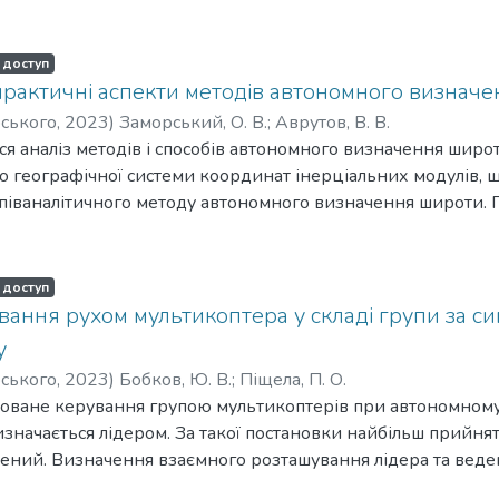
атичної задачі синтезу, використовуючи підхід оберненої 
нструють механізм забезпечення якості системи автомати
нь, а також вказують на особливості структури системи. С
 доступ
у, необхідного для компенсації збурень, обговорюється в
 практичні аспекти методів автономного визнач
оматичного керування до границі допустимих значень. Ва
рського
,
2023
)
Заморський, О. В.
;
Аврутов, В. В.
атематичної структури - алгебро-диференціального рівня
ься аналіз методів і способів автономного визначення широ
 або системи таких рівнянь (для системи з декількома ступ
о географічної системи координат інерціальних модулів, 
теми автоматичного керування.
апіваналітичного методу автономного визначення широти. 
пособів визначення широти шестикомпонентним (три акселе
 (один гіроскоп) інерціальним вимірювальним модулем. 
ами визначається астрономічна широта. Розглядаються теор
 доступ
іпсоїд обертання, геоїд. Вказано на проблему визначення а
ання рухом мультикоптера у складі групи за с
геодезичною широтами. Подаються наближені аналітичні в
у
мічну широту з геодезичною широтою в системі координат 
рського
,
2023
)
Бобков, Ю. В.
;
Піщела, П. О.
зоване керування групою мультикоптерів при автономному
изначається лідером. За такої постановки найбільш прийня
ений. Визначення взаємного розташування лідера та веде
рування рухом веденого пропонується здійснювати за доп