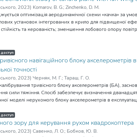
рського
,
2023
)
Komarov, B. G.
;
Zinchenko, D. M.
іджується оптимізація аеродинамічної схеми «качка» за ум
ових установок інтегрованих в крило для підвищеної ефек
стійкість та керованість; зменшення лобового опору повіт
одинамічної схеми, яка дозволяє ефективніше використов
ористанні пропульсивної силової установки в його констру
стратегічних аспектах дизайну крила, фюзеляжу та приле
 доступ
ожуть покращити аеродинамічні характеристики. Збереже
ривісного навігаційного блоку акселерометрів в 
зони низького тиску, покращуючи загальну ефективність.
ької точності
ті конструкції для безпеки та надійності. Чисельне модел
рського
,
2023
)
Черняк, М. Г.
;
Тараш, Г. О.
ентах для підтвердження результатів. Експериментальні 
 калібрування тривісного блоку акселерометрів (БА), засн
ного та керованого польоту. Легкі, надійні конструкції та
ня сили тяжіння. Спосіб забезпечує визначення дванадця
ають перспективи для покращення ефективності та льотно
ічної моделі нерухомого блоку акселерометрів в експлуата
і дозволяє обчислювати значення прискорення з припусти
я системи лінійних неоднорідних алгебраїчних рівнянь в
 доступ
них значень і попередньо визначених виробником паспор
чного зору для керування рухом квадрокоптера
елі блоку акселерометрів. Система формується шляхом вст
рського
,
2023
)
Савенко, Л. О.
;
Бобков, Ю. В.
 відносно вектору сили тяжіння. Розв’язок цієї системи 