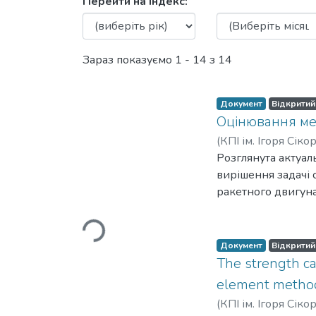
Перегляд Механіка гіроск
Перейти на індекс:
Зараз показуємо
1 - 14 з 14
Документ
Відкритий
Оцінювання ме
(
КПІ ім. Ігоря Сіко
Розглянута актуал
Вантажиться...
вирішення задачі 
ракетного двигуна
чисельні та експе
поєднують в собі 
переваги вказаних
Документ
Відкритий
The strength cal
element metho
(
КПІ ім. Ігоря Сіко