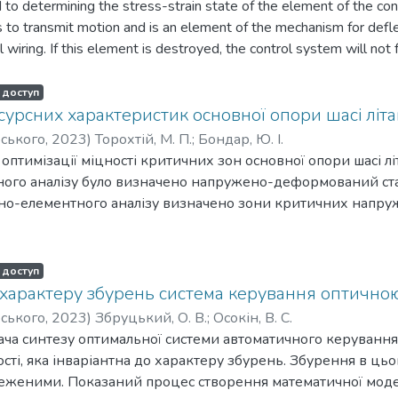
to determining the stress-strain state of the element of the con
es to transmit motion and is an element of the mechanism for def
 wiring. If this element is destroyed, the control system will not 
tronic installation of the aircraft will be disabled. Analytical me
state of complex parts and mechanisms of aircraft construction, a
 доступ
s-strain state in the work, a numerical method was used - the f
сурсних характеристик основної опори шасі літа
ate of mechanical systems with great accuracy, taking into accoun
рського
,
2023
)
Торохтій, М. П.
;
Бондар, Ю. І.
ode tetrahedral element was chosen as a finite element. Based on
 оптимізації міцності критичних зон основної опори шасі л
es in the structure were identified, where there is a possibility o
ого аналізу було визначено напружено-деформований стан
ction.
ено-елементного аналізу визначено зони критичних напруж
ння до руйнування. Проведено оптимізацію критичних зон
ції опори до найбільш оптимальних, та проведено перера
ну і ресурсу до руйнування. Для оптимізації критичних з
 доступ
истовує декілька стратегій пошуку рішення одночасно.
 характеру збурень система керування оптичною
рського
,
2023
)
Збруцький, О. В.
;
Осокін, В. С.
ача синтезу оптимальної системи автоматичного керуванн
ості, яка інваріантна до характеру збурень. Збурення в ць
меженими. Показаний процес створення математичної моде