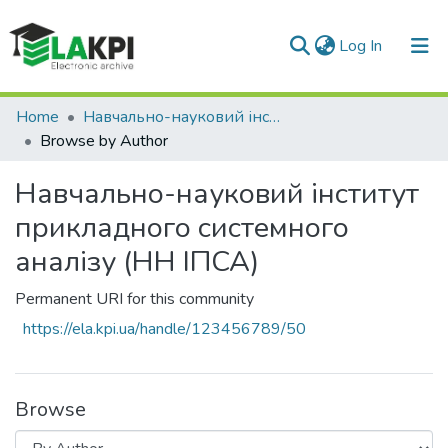
(current)
Log In
Communities & Collections
Home
Навчально-науковий інститут прикладного системного аналізу (НН ІПСА)
Browse by Author
All of DSpace
Навчально-науковий інститут
прикладного системного
аналізу (НН ІПСА)
Permanent URI for this community
https://ela.kpi.ua/handle/123456789/50
Browse