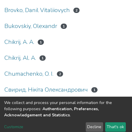
Brovko, Danil Vitaliiovych
2
Bukovskiy, Olexandr
1
Chikrij, A. A.
1
Chikrij, Al. A.
1
Chumachenko, O. I.
2
Cвирид, Нікіта Олександрович
1
We collect and process your personal information for the
(current)
«
1
2
3
4
5
...
88
»
following purposes:
Authentication, Preferences,
Acknowledgement and Statistics
.
DSpace software
copyright © 2002-2026
LYRASIS
Customize
Decline
That's ok
Cookie settings
Send Feedback