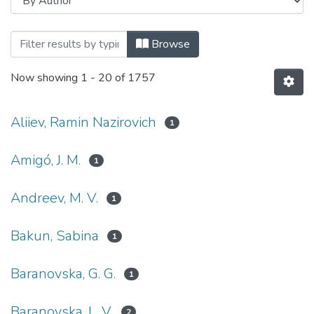
Browsing Навчально-науковий інститут
Browse
Now showing
1 - 20 of 1757
Aliiev, Ramin Nazirovich
1
Amigó, J. M.
1
Andreev, M. V.
1
Bakun, Sabina
1
Baranovska, G. G.
1
Baranovska, L. V.
2