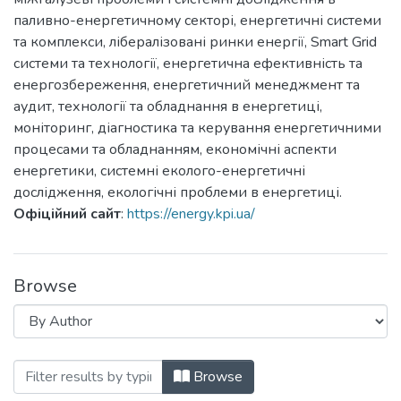
паливно-енергетичному секторі, енергетичні системи
та комплекси, лібералізовані ринки енергії, Smart Grid
системи та технології, енергетична ефективність та
енергозбереження, енергетичний менеджмент та
аудит, технології та обладнання в енергетиці,
моніторинг, діагностика та керування енергетичними
процесами та обладнанням, економічні аспекти
енергетики, системні еколого-енергетичні
дослідження, екологічні проблеми в енергетиці.
Офіційний сайт
:
https://energy.kpi.ua/
Browse
Browsing Енергетика: економіка, технол
Browse