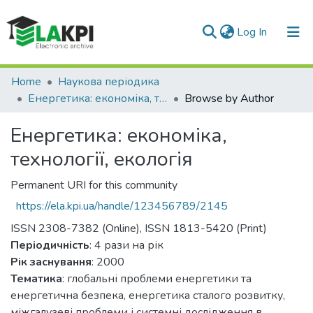
(current)
Log In
Communities & Collections
Home
Наукова періодика
Енергетика: економіка, технології, екологія
Browse by Author
All of DSpace
Енергетика: економіка,
технології, екологія
Permanent URI for this community
https://ela.kpi.ua/handle/123456789/2145
ISSN 2308-7382 (Online), ISSN 1813-5420 (Print)
Періодичність
: 4 рази на рік
Рік заснування
: 2000
Тематика
: глобальні проблеми енергетики та
енергетична безпека, енергетика сталого розвитку,
міжгалузеві проблеми і системні дослідження в