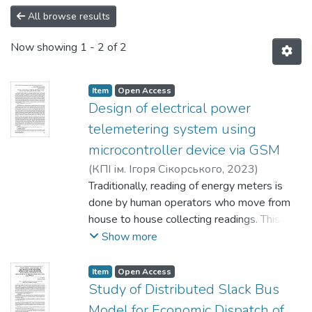
All browse results
Now showing
1 - 2 of 2
Item
Open Access
Design of electrical power
telemetering system using
microcontroller device via GSM
(
КПІ ім. Ігоря Сікорського
,
2023
)
Abdulhamid, M.
Traditionally, reading of energy meters is
done by human operators who move from
house to house collecting readings. This
exercise requires huge labor operator
Show more
numbers and a lot of time to achieve
complete reading of meters in a particular
Item
Open Access
area. This paper endeavors to do away with
Study of Distributed Slack Bus
this problem by using a telemetering
Model for Economic Dispatch of