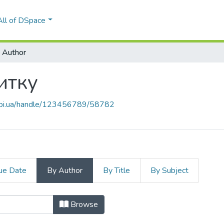
All of DSpace
 Author
итку
.kpi.ua/handle/123456789/58782
ue Date
By Author
By Title
By Subject
звитку by Author
Browse