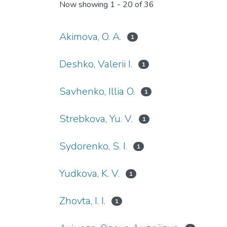
Now showing
1 - 20 of 36
Akimova, O. A.
1
Deshko, Valerii I.
1
Savhenko, Illia O.
1
Strebkova, Yu. V.
1
Sydorenko, S. I.
1
Yudkova, K. V.
1
Zhovta, I. I.
1