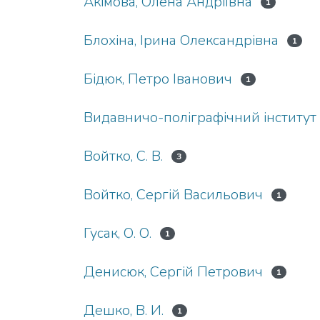
Акімова, Олена Андріївна
1
Блохіна, Ірина Олександрівна
1
Бідюк, Петро Іванович
1
Видавничо-поліграфічний інститут
Войтко, С. В.
3
Войтко, Сергій Васильович
1
Гусак, О. О.
1
Денисюк, Сергій Петрович
1
Дешко, В. И.
1