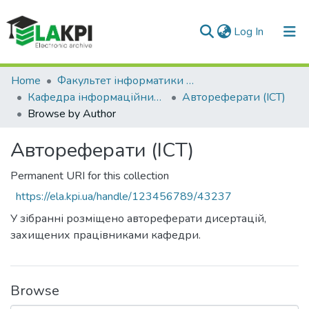
(current)
Log In
Communities & Collections
Home
Факультет інформатики та обчислювальної техніки (ФІОТ)
Кафедра інформаційних систем та технологій (ІСТ)
Автореферати (ІСТ)
All of DSpace
Browse by Author
Автореферати (ІСТ)
Permanent URI for this collection
https://ela.kpi.ua/handle/123456789/43237
У зібранні розміщено автореферати дисертацій,
захищених працівниками кафедри.
Browse