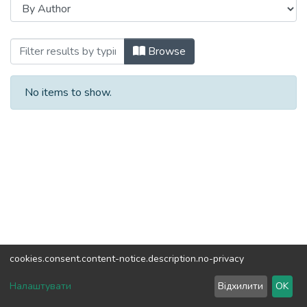
Browsing Автореферати (ІСТ) by Autho
Browse
No items to show.
cookies.consent.content-notice.description.no-privacy
DSpace software
copyright © 2002-2026
LYRASIS
Налаштувати
Відхилити
OK
Cookie settings
Send Feedback