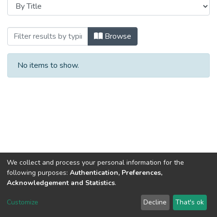
Browsing Автореферати (ІСТ) by Title
Browse
No items to show.
We collect and process your personal information for the
following purposes:
Authentication, Preferences,
Acknowledgement and Statistics
.
DSpace software
copyright © 2002-2026
LYRASIS
Customize
Decline
That's ok
Cookie settings
Send Feedback