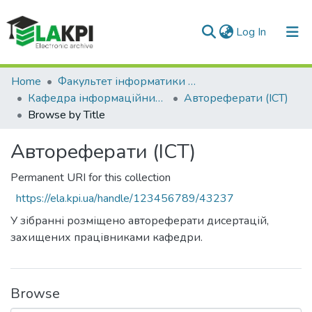
(current)
Log In
Communities & Collections
Home
Факультет інформатики та обчислювальної техніки (ФІОТ)
Кафедра інформаційних систем та технологій (ІСТ)
Автореферати (ІСТ)
All of DSpace
Browse by Title
Автореферати (ІСТ)
Permanent URI for this collection
https://ela.kpi.ua/handle/123456789/43237
У зібранні розміщено автореферати дисертацій,
захищених працівниками кафедри.
Browse