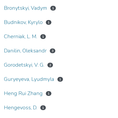
Bronytskyi, Vadym
1
Budnikov, Kyrylo
1
Cherniak, L. M.
1
Danilin, Oleksandr
3
Gorodetskyi, V. G.
2
Guryeyeva, Lyudmyla
1
Heng Rui Zhang
1
Hengevoss, D.
1