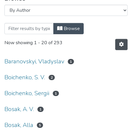
Browsing Кафедра автоматизації елект
Browse
Now showing
1 - 20 of 293
Baranovskyi, Vladyslav
1
Boichenko, S. V.
2
Boichenko, Sergii
1
Bosak, A. V.
1
Bosak, Alla
5