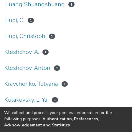
Huang Shuangshuang
1
Hugi, C.
1
Hugi, Christoph
1
Kleshchov, A.
1
Kleshchov, Anton
1
Kravchenko, Tetyana
1
Kulakovsky, L. Ya.
1
We collect and process your personal information for the
(current)
«
1
2
3
4
5
...
15
»
following purposes:
Authentication, Preferences,
Acknowledgement and Statistics
.