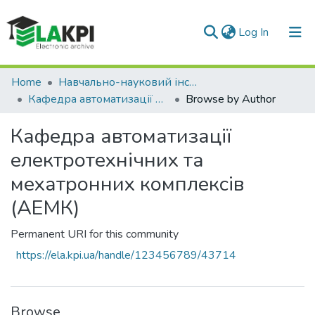
(current)
Log In
Communities & Collections
Home
Навчально-науковий інститут енергозбереження та енергоменеджменту (НН ІЕЕ)
Кафедра автоматизації електротехнічних та мехатронних комплексів (АЕМК)
Browse by Author
All of DSpace
Кафедра автоматизації
електротехнічних та
мехатронних комплексів
(АЕМК)
Permanent URI for this community
https://ela.kpi.ua/handle/123456789/43714
Browse