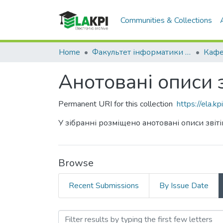
Communities & Collections
Home
Факультет інформатики та обчислювальної техніки (ФІОТ)
Анотовані описи 
Permanent URI for this collection
https://ela.
У зібранні розміщено анотовані описи звіт
Browse
Recent Submissions
By Issue Date
Browsing Анотовані описи