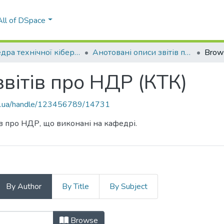
All of DSpace
Кафедра технічної кібернетики (КТК)
Анотовані описи звітів про НДР (КТК)
Brow
звітів про НДР (КТК)
kpi.ua/handle/123456789/14731
ів про НДР, що виконані на кафедрі.
By Author
By Title
By Subject
 звітів про НДР (КТК) by Author
Browse