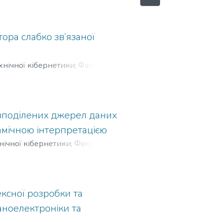
ора слабко зв’язаної
хнічної кібернетики
;
Факультет
т України «Київський
озподілених джерел даних
амічною інтерпретацією
нічної кібернетики
;
Факультет
т України «Київський
ксної розробки та
аноелектроніки та