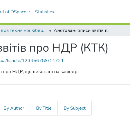
All of DSpace
Statistics
Кафедра технічної кібернетики (КТК)
Анотовані описи звітів про НДР (КТК)
звітів про НДР (КТК)
kpi.ua/handle/123456789/14731
ів про НДР, що виконані на кафедрі.
By Author
By Title
By Subject