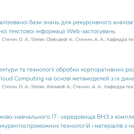
алізованої бази знань для рекурсивного аналізат
ої текстової інформації Web-застосувань
)
Стенін, О. А.
;
Stenin, Oleksandr A.
;
Стенин, А. А.
;
Кафедра те
бчислювальної техніки
;
Національний технічний університе
итут»
ектури та технології обробки корпоративних р
loud Computing на основі метамоделей з їх дин
)
Стенін, О. А.
;
Stenin, Alexandr A.
;
Стенин, А. А.
;
Кафедра тех
бчислювальної техніки
;
Національний технічний університе
итут»
ково-навчального ІТ- середовища ВНЗ з компле
курентоспроможних технологій і матеріалів з н