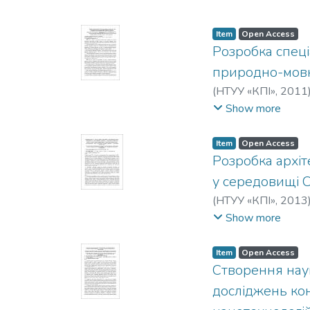
Item
Open Access
Розробка спеці
природно-мовн
(
НТУУ «КПІ»
,
2011
інформатики та о
Show more
політехнічний інст
Item
Open Access
Розробка архіт
у середовищі C
(
НТУУ «КПІ»
,
2013
інформатики та о
Show more
політехнічний інст
Item
Open Access
Створення нау
досліджень кон