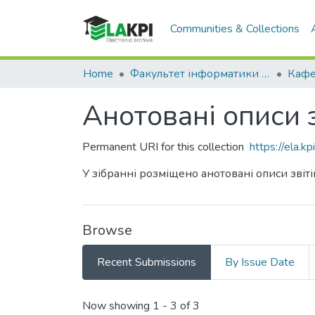
Communities & Collections
Home
Факультет інформатики та обчислювальної техніки (ФІОТ)
Анотовані описи 
Permanent URI for this collection
https://ela.
У зібранні розміщено анотовані описи звіт
Browse
Recent Submissions
By Issue Date
Recent Submissions
Now showing
1 - 3 of 3