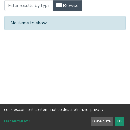
Browsing Довідкові матеріали (ЛТФТТ)
Browse
No items to show.
cookies.consent.content-notice.description.no-privacy
DSpace software
copyright © 2002-2026
LYRASIS
Налаштувати
Відхилити
OK
Cookie settings
Send Feedback