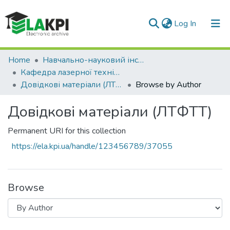
(current)
Log In
Communities & Collections
Home
Навчально-науковий інститут матеріалознавства та зварювання ім. Є.О. Патона (НН ІМЗ ім. Є.О. Патона)
Кафедра лазерної техніки та фізико-технічних технологій (ЛТФТТ)
All of DSpace
Довідкові матеріали (ЛТФТТ)
Browse by Author
Довідкові матеріали (ЛТФТТ)
Permanent URI for this collection
https://ela.kpi.ua/handle/123456789/37055
Browse