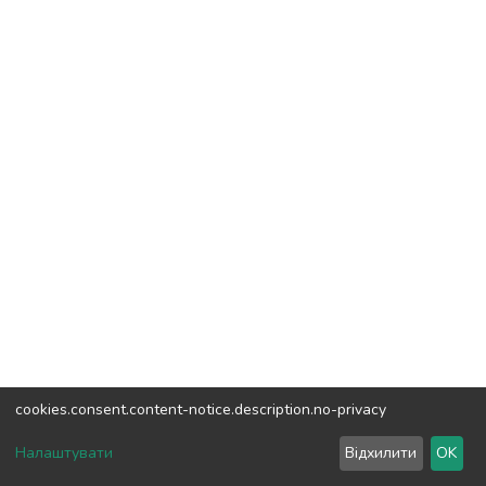
cookies.consent.content-notice.description.no-privacy
DSpace software
copyright © 2002-2026
LYRASIS
Налаштувати
Відхилити
OK
Налаштування куків
Зворотній зв'язок