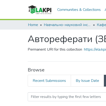
Communities & Collections
Home
Навчально-науковий інститут матеріалознавства та зварювання ім. Є.О. Патона (НН ІМЗ ім. Є.О. Патона)
Автореферати (З
Permanent URI for this collection
https://ela.
Browse
Recent Submissions
By Issue Date
Browsing Автореферати (