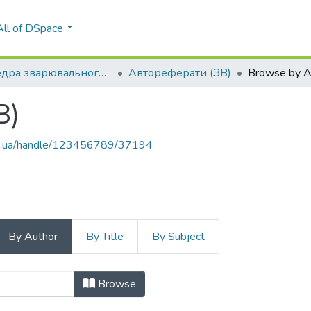
All of DSpace
Кафедра зварювального виробництва (ЗВ)
Автореферати (ЗВ)
Browse by A
В)
kpi.ua/handle/123456789/37194
By Author
By Title
By Subject
ЗВ) by Author
Browse