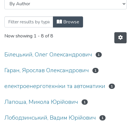
Browsing Автореферати (ТОЕ) by Auth
Browse
Now showing
1 - 8 of 8
Білецький, Олег Олександрович
1
Гаран, Ярослав Олександрович
1
електроенерготехнiки та автоматики
1
Лапоша, Микола Юрійович
1
Лободзинський, Вадим Юрійович
1