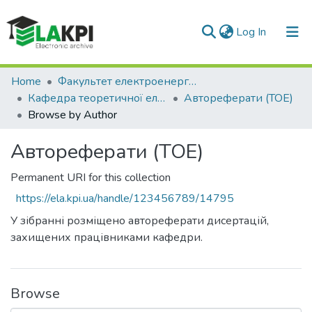
(current)
Log In
Communities & Collections
Home
Факультет електроенерготехніки та автоматики (ФЕА)
Кафедра теоретичної електротехніки (ТОЕ)
Автореферати (ТОЕ)
All of DSpace
Browse by Author
Автореферати (ТОЕ)
Permanent URI for this collection
https://ela.kpi.ua/handle/123456789/14795
У зібранні розміщено автореферати дисертацій,
захищених працівниками кафедри.
Browse