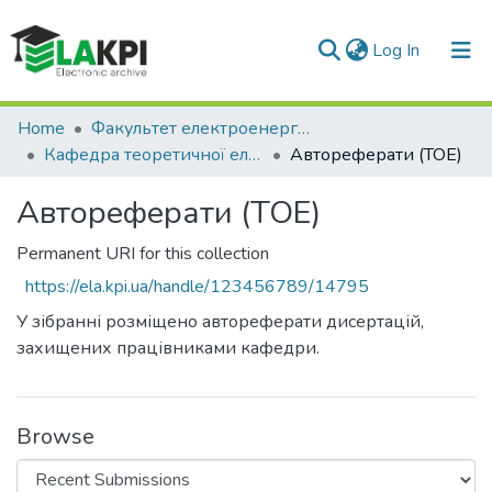
(current)
Log In
Communities & Collections
Home
Факультет електроенерготехніки та автоматики (ФЕА)
Кафедра теоретичної електротехніки (ТОЕ)
Автореферати (ТОЕ)
All of DSpace
Автореферати (ТОЕ)
Statistics
Permanent URI for this collection
https://ela.kpi.ua/handle/123456789/14795
У зібранні розміщено автореферати дисертацій,
захищених працівниками кафедри.
Browse