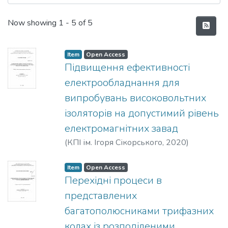
Recent Submissions
Now showing
1 - 5 of 5
Item
Open Access
Підвищення ефективності
електрообладнання для
випробувань високовольтних
ізоляторів на допустимий рівень
електромагнітних завад
(
КПІ ім. Ігоря Сікорського
,
2020
)
Лапоша, Микола Юрійович
Item
Open Access
Перехідні процеси в
представлених
багатополюсниками трифазних
колах із розподіленими