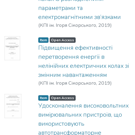
параметрами та
електромагнітними зв’язками
(
КПІ ім. Ігоря Сікорського
,
2019
)
Лободзинський, Вадим Юрійович
Item
Open Access
Підвищення ефективності
перетворення енергії в
нелінійних електричних колах зі
змінним навантаженням
(
КПІ ім. Ігоря Сікорського
,
2019
)
Трінчук, Данило Ярославович
Item
Open Access
Удосконалення високовольтних
вимірювальних пристроїв, що
використовують
автотрансформаторне