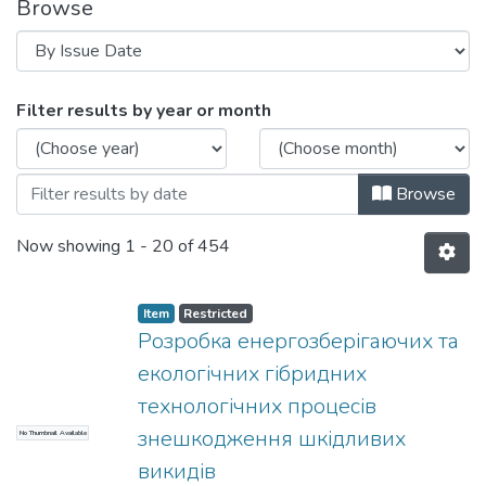
Browse
Browsing Звіти про науково-дослідні р
Filter results by year or month
Browse
Now showing
1 - 20 of 454
Item
Restricted
Розробка енергозберігаючих та
екологічних гібридних
технологічних процесів
знешкодження шкідливих
No Thumbnail Available
викидів