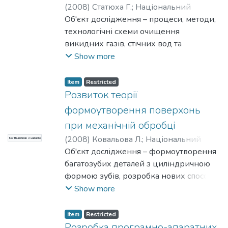
(
2008
)
Статюха Г.
;
Національний
технічний університет України
Об'єкт дослідження – процеси, методи,
“Київський політехнічний інститут”
технологічні схеми очищення
викидних газів, стічних вод та
водоспоживання, що застосовуються в
Show more
ресурсо і енергозберігаючих
технологіях.
Item
Restricted
Мета роботи – розроблення методики
Розвиток теорії
синтезу оптимальних схем
формоутворення поверхонь
знешкодження шкідливих викидів,
при механічній обробці
розробка нових технологічних
(
2008
)
Ковальова Л.
;
Національний
No Thumbnail Available
процесів і схем для водоспоживання та
технічний університет України
Об'єкт дослідження – формоутворення
знешкодження шкідливих викидів
"Київський політехнічний інститут"
багатозубих деталей з циліндричною
підприємств хімічної та суміжних
формою зубів, розробка нових способів
галузей промисловості, що відповідають
оброблення багатозубих деталей,
Show more
як екологічним критеріям, так і вимогам
проектування прогресивних різальних
енерго- та ресурсозбереження.
інструментів.
Методи дослідження – методи
Item
Restricted
Мета роботи – розробка прогресивних
Розробка програмно-апаратних
математичного моделювання, пінч -