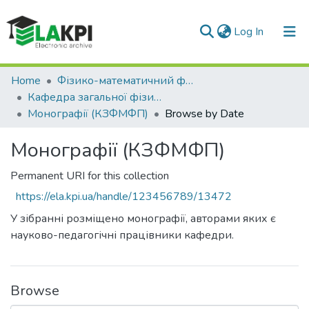
(current)
Log In
Communities & Collections
Home
Фізико-математичний факультет (ФМФ)
Кафедра загальної фізики та моделювання фізичних процесів (КЗФМФП)
All of DSpace
Монографії (КЗФМФП)
Browse by Date
Монографії (КЗФМФП)
Permanent URI for this collection
https://ela.kpi.ua/handle/123456789/13472
У зібранні розміщено монографії, авторами яких є
науково-педагогічні працівники кафедри.
Browse