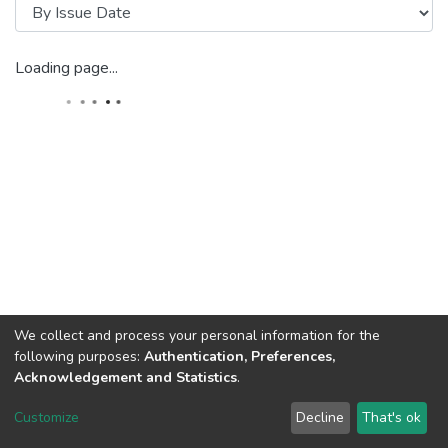
Loading page...
We collect and process your personal information for the
following purposes:
Authentication, Preferences,
Acknowledgement and Statistics
.
DSpace software
copyright © 2002-2026
LYRASIS
Customize
Decline
That's ok
Cookie settings
Send Feedback