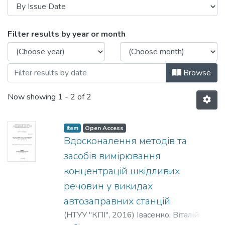
Browsing Автореферати (НАЕПС) by Is
Filter results by year or month
Browse
Now showing
1 - 2 of 2
Item
Open Access
Вдосконалення методів та
засобів вимірювання
концентрацій шкідливих
речовин у викидах
автозаправних станцій
(
НТУУ "КПІ"
,
2016
)
Івасенко, Віталій