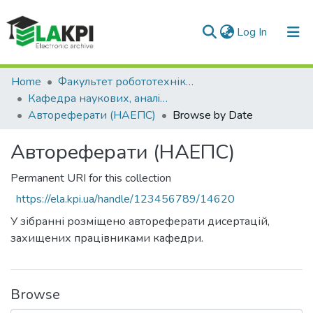
(current)
Log In
Communities & Collections
Home
Факультет робототехніки та приладобудування (ФРП)
Кафедра наукових, аналiтичних та екологiчних приладiв i систем (НАЕПС)
All of DSpace
Автореферати (НАЕПС)
Browse by Date
Автореферати (НАЕПС)
Permanent URI for this collection
https://ela.kpi.ua/handle/123456789/14620
У зібранні розміщено автореферати дисертацій,
захищених працівниками кафедри.
Browse