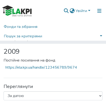
Увійти
Фонди та зібрання
Головна
Наукова періодика
Правове, нормативне та метрологічне забезпечення системи захисту інформації в Україні
2009
Пошук за критеріями
Переглянути за датою
2009
Постійне посилання на фонд
https://ela.kpi.ua/handle/123456789/9674
Переглянути