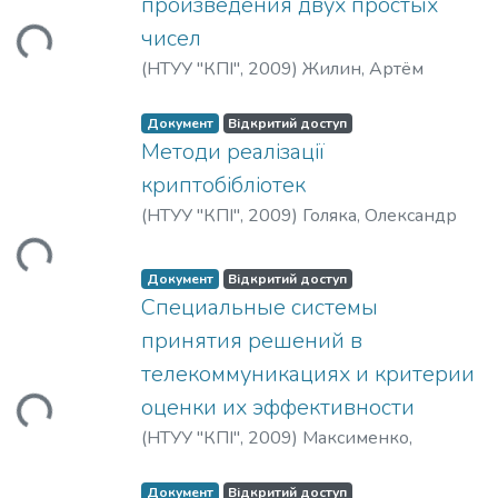
ться...
произведения двух простых
чисел
(
НТУУ "КПІ"
,
2009
)
Жилин, Артём
Документ
Відкритий доступ
Методи реалізації
криптобібліотек
ться...
(
НТУУ "КПІ"
,
2009
)
Голяка, Олександр
Документ
Відкритий доступ
Специальные системы
принятия решений в
ться...
телекоммуникациях и критерии
оценки их эффективности
(
НТУУ "КПІ"
,
2009
)
Максименко,
Геннадий
Документ
Відкритий доступ