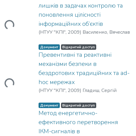
лишків в задачах контролю та
ться...
поновлення цілісності
інформаційних об’єктів
(
НТУУ "КПІ"
,
2009
)
Василенко, Вячеслав
Документ
Відкритий доступ
Превентивні та реактивні
механізми безпеки в
ться...
бездротових традиційних та ad-
hoc мережах
(
НТУУ "КПІ"
,
2009
)
Гладиш, Сергій
Документ
Відкритий доступ
Метод енергетично-
ефективного перетворення
ться...
ІКМ-сигналів в