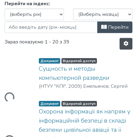
Перегляд 2009 за Дата публікації
Перейти на індекс:
Перейти
Зараз показуємо
1 - 20 з 39
Документ
Відкритий доступ
Сущность и методы
компьютерной разведки
ться...
(
НТУУ "КПІ"
,
2009
)
Емельянов, Сергей
Документ
Відкритий доступ
Охорона інформації як напрям у
інформаційній безпеці в складі
ться...
безпеки цивільної авіації та її