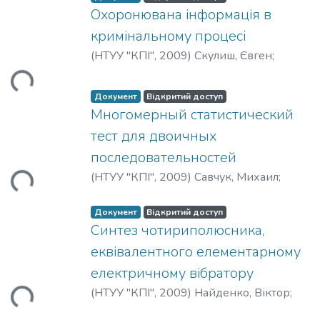
Охоронювана інформація в
кримінальному процесі
ться...
(
НТУУ "КПІ"
,
2009
)
Скулиш, Євген
;
Прокоф’єва, Дарія
Документ
Відкритий доступ
Многомерный статистический
тест для двоичных
ться...
последовательностей
(
НТУУ "КПІ"
,
2009
)
Савчук, Михаил
;
Шарапов, Виталий
Документ
Відкритий доступ
Синтез чотириполюсника,
еквівалентного елементарному
ться...
електричному вібратору
(
НТУУ "КПІ"
,
2009
)
Найденко, Віктор
;
Прокофьєв, Михайло