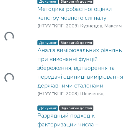
Порошин, Игорь
Документ
Відкритий доступ
Методика робастної оцінки
кепстру мовного сигналу
ться...
(
НТУУ "КПІ"
,
2009
)
Кузнецов, Максим
Документ
Відкритий доступ
Аналіз вимірювальних рівнянь
при виконанні фунцій
ться...
збереження, відтворення та
передачі одиниці вимірювання
державними еталонами
(
НТУУ "КПІ"
,
2009
)
Шевченко,
Олександр
Документ
Відкритий доступ
Разрядный подход к
факторизации числа –