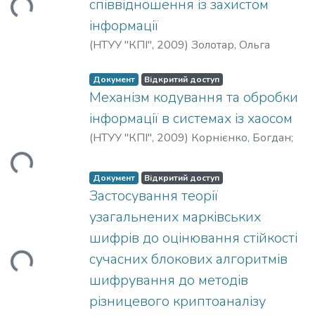
співвідношення із захистом
інформації
(
НТУУ "КПІ"
,
2009
)
Золотар, Ольга
Документ
Відкритий доступ
Механізм кодування та обробки
інформації в системах із хаосом
ться...
(
НТУУ "КПІ"
,
2009
)
Корнієнко, Богдан
;
Неділько, Олександр
Документ
Відкритий доступ
Застосування теорії
узагальнених марківських
ться...
шифрів до оцінювання стійкості
сучасних блокових алгоритмів
шифрування до методів
різницевого криптоаналізу