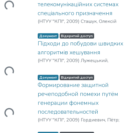
телекомунікаційних системах
спеціального призначення
(
НТУУ "КПІ"
,
2009
)
Сташук, Олексій
Документ
Відкритий доступ
Підходи до побудови швидких
алгоритмів хешування
ться...
(
НТУУ "КПІ"
,
2009
)
Лужецький,
Володимир
;
Баришев, Юрій
Документ
Відкритий доступ
Формирование защитной
речеподобной помехи путём
ться...
генерации фонемных
последовательностей
(
НТУУ "КПІ"
,
2009
)
Гордиевич, Пётр
;
Середяк, Виталий
;
Омельчук, Ярослав
;