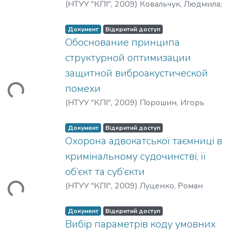
(
НТУУ "КПІ"
,
2009
)
Ковальчук, Людмила
;
Пальченко, Сергей
;
Скрипник, Леонид
Документ
Відкритий доступ
Обоснование принципа
структурной оптимизации
ться...
защитной виброакустической
помехи
(
НТУУ "КПІ"
,
2009
)
Порошин, Игорь
Документ
Відкритий доступ
Охорона адвокатської таємниці в
кримінальному судочинстві, її
ться...
об’єкт та суб’єкти
(
НТУУ "КПІ"
,
2009
)
Луценко, Роман
Документ
Відкритий доступ
Вибір параметрів коду умовних