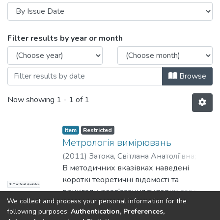
Browsing Кафедра інформаційно-вимір
Filter results by year or month
Browse
Now showing
1 - 1 of 1
Item
Restricted
Метрологія вимірювань
(
2011
)
Затока, Світлана Анатоліївна
;
Авіаційних і космічних систем
В методичних вказівках наведені
;
НТУУ
«КПІ»
короткі теоретичні відомості та
No Thumbnail Available
приклади розв'язання типових завдань
We collect and process your personal information for the
розрахунково-графічної роботи.
Show more
following purposes:
Authentication, Preferences,