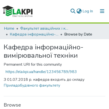
(current)
Log In
Communities & Collections
Home
Факультет авіаційних і космічних систем (ФАКС)
Кафедра інформаційно-вимірювальної техніки
Browse by Date
All of DSpace
Кафедра інформаційно-
вимірювальної техніки
Permanent URI for this community
https://ela.kpi.ua/handle/123456789/983
З 01.07.2018 р. кафедра входить до складу
Приладобудівного факультету
Browse