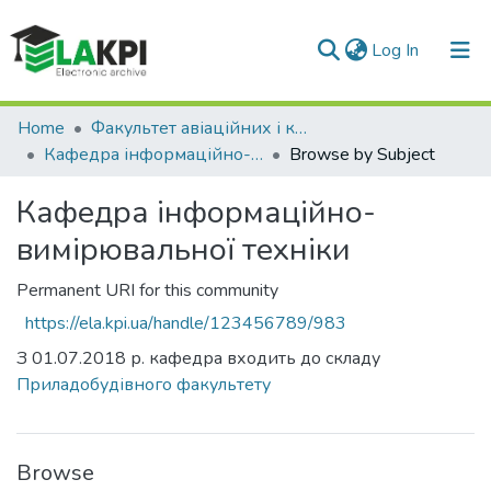
(current)
Log In
Communities & Collections
Home
Факультет авіаційних і космічних систем (ФАКС)
Кафедра інформаційно-вимірювальної техніки
Browse by Subject
All of DSpace
Кафедра інформаційно-
вимірювальної техніки
Permanent URI for this community
https://ela.kpi.ua/handle/123456789/983
З 01.07.2018 р. кафедра входить до складу
Приладобудівного факультету
Browse