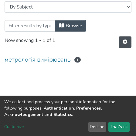
Browsing Кафедра інформаційно-вимір
Browse
Now showing
1 - 1 of 1
метрологія вимірювань
1
We collect and process your personal information for the
following purposes:
Authentication, Preferences,
Acknowledgement and Statistics
.
DSpace software
copyright © 2002-2026
LYRASIS
Customize
Decline
That's ok
Cookie settings
Send Feedback