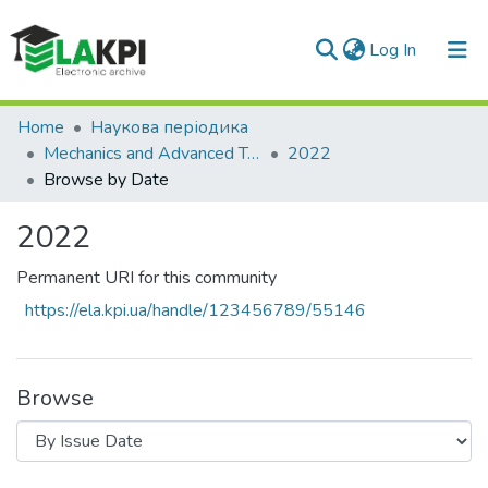
(current)
Log In
Communities & Collections
Home
Наукова періодика
Mechanics and Advanced Technologies
2022
All of DSpace
Browse by Date
2022
Permanent URI for this community
https://ela.kpi.ua/handle/123456789/55146
Browse