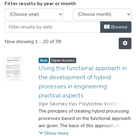
Browsing 2022 by Issue Date
Filter results by year or month
Browse
Now showing
1 - 20 of 38
Item
Open Access
Using the functional approach in
the development of hybrid
processes in engineering:
practical aspects
(
Igor Sikorsky Kyiv Polytechnic Institute
,
2022
The principles of creating hybrid processing
)
Salenko, A.F.
;
Klimenko, S.A.
;
Orel,
V.N.
processes based on the functional approach
;
Kholodny, V.Yu.
;
Gavrushkevich, N.V.
are given. The base of this approach, its
theoretical aspects are given in the first part
Show more