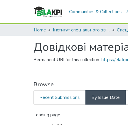
Communities & Collections
Home
Інститут спеціального зв'язку та захисту інформації (ІСЗЗІ)
Спец
Довідкові матері
Permanent URI for this collection
https://ela.
Browse
Recent Submissions
By Issue Date
Loading page...