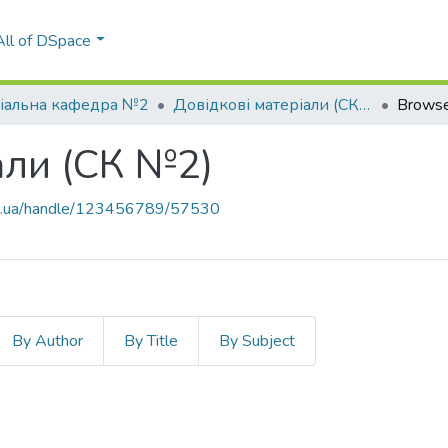
All of DSpace
іальна кафедра №2
Довідкові матеріали (СК №2)
Browse
али (СК №2)
kpi.ua/handle/123456789/57530
By Author
By Title
By Subject