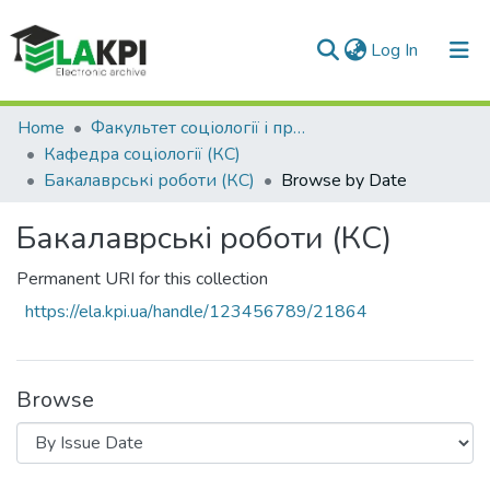
(current)
Log In
Communities & Collections
Home
Факультет соціології і права (ФСП)
Кафедра соціології (КС)
All of DSpace
Бакалаврські роботи (КС)
Browse by Date
Бакалаврські роботи (КС)
Permanent URI for this collection
https://ela.kpi.ua/handle/123456789/21864
Browse