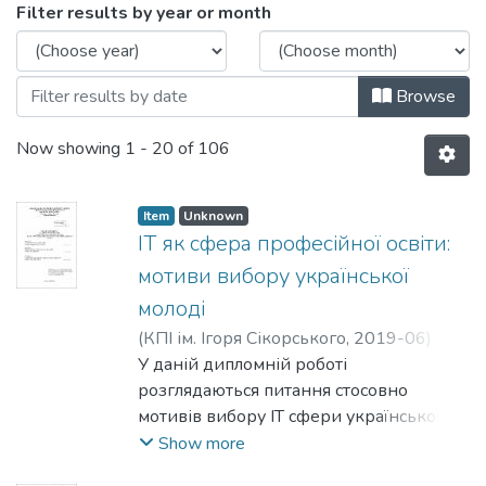
Browsing Бакалаврські роботи (КС) by 
Filter results by year or month
Browse
Now showing
1 - 20 of 106
Item
Unknown
ІТ як сфера професійної освіти:
мотиви вибору української
молоді
(
КПІ ім. Ігоря Сікорського
,
2019-06
)
Говорова, Марина Володимирівна
У даній дипломній роботі
;
Єнін,
Максим Наімович
розглядаються питання стосовно
мотивів вибору ІТ сфери української
молоді, як сфери професійної освіти, а
Show more
також проблеми професійної