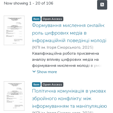
Recent Submissions
Now showing
1 - 20 of 106
Item
Open Access
Формування мислення онлайн:
роль цифрових медіа в
інформаційній поведінці молоді
(
КПІ ім. Ігоря Сікорського
,
2025
)
Васьковська, Марина Василівна
Кваліфікаційна робота присвячена
;
Багінський, Андрій Владиславович
аналізу впливу цифрових медіа на
формування мислення молоді в умовах
цифровізації суспільства. Основна увага
Show more
зосереджена на соціологічному
осмисленні інформаційної поведінки
Item
Open Access
української молоді, яка щоденно
Політична комунікація в умовах
перебуває в потоці персоналізованого
збройного конфлікту: між
контенту. У роботі узагальнено
інформуванням та маніпуляцією
теоретичні підходи до вивчення