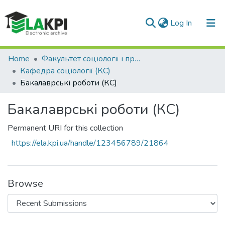
(current)
Log In
Communities & Collections
Home
Факультет соціології і права (ФСП)
Кафедра соціології (КС)
All of DSpace
Бакалаврські роботи (КС)
Statistics
Бакалаврські роботи (КС)
Permanent URI for this collection
https://ela.kpi.ua/handle/123456789/21864
Browse