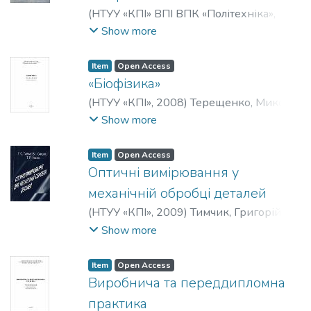
(
НТУУ «КПІ» ВПІ ВПК «Політехніка»
,
2008
)
Тимчик, Григорій Семенович
;
Show more
Скицюк, Володимир Іванович
;
Вайнтрауб, Марк Абрамович
;
Клочко,
Item
Open Access
Тетяна Реджинальдівна
«Біофізика»
(
НТУУ «КПІ»
,
2008
)
Терещенко, Микола
Федорович
;
Стельмах, Наталія
Show more
Володимирівна
;
Осадчий, Олександр
Васильович
Item
Open Access
Оптичні вимірювання у
механічній обробці деталей
(
НТУУ «КПІ»
,
2009
)
Тимчик, Григорій
Семенович
;
Скицюк, Володимир
Show more
Іванович
;
Клочко, Тетяна
Реджинальдівна
Item
Open Access
Виробнича та переддипломна
практика