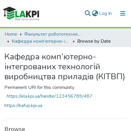
(current)
Log In
Communities & Collections
Home
Факультет робототехніки та приладобудування (ФРП)
Кафедра комп’ютерно-інтегрованих технологій виробництва приладів (КІТВП)
Browse by Date
All of DSpace
Кафедра комп’ютерно-
інтегрованих технологій
виробництва приладів (КІТВП)
Permanent URI for this community
https://ela.kpi.ua/handle/123456789/487
https://kafvp.kpi.ua
Browse