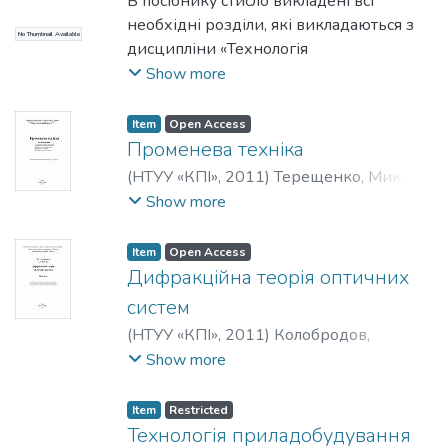
В.
В посібнику стисло викладені всі
;
Осадчий, О. В.
;
Симута, М. О.
;
НТУУ
«КПІ»
необхідні розділи, які викладаються з
No Thumbnail Available
дисципліни «Технологія
приладобудування» для спеціальності
Show more
7.090902 - «Наукові, аналітичні та
екологічні прилади та системи».
Item
Open Access
Променева техніка
(
НТУУ «КПІ»
,
2011
)
Терещенко, Микола
Федорович
Show more
Item
Open Access
Дифракційна теорія оптичних
систем
(
НТУУ «КПІ»
,
2011
)
Колобродов,
Валентин Георгійович
;
Тимчик,
Show more
Григорій Семенович
Item
Restricted
Технологія приладобудування