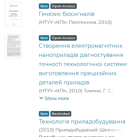
Приладобудівний факультет
;
Item
Open Access
Національний технічний університет
Генезис біосигналів
України «Київський політехнічний
(
НТУУ «КПІ»; Політехніка
,
2010
)
інститут»
Терещенко, Микола Федорович
Item
Open Access
Створення електромагнiтних
наноприладів діагностування
точності технологічної системи
виготовлення прецизійних
деталей приладів
(
НТУУ «КПІ»
,
2010
)
Тимчик, Г. С.
;
Tymchyk, Gregory S.
;
Тымчик, Г. С.
;
Show more
Кафедра виробництва приладів
;
Приладобудівний факультет
;
Item
Restricted
Національний технічний університет
Технологія приладобудування
України «Київський політехнічний
(
2010
)
Приладобудівний
;
Шевченко, В.
інститут»