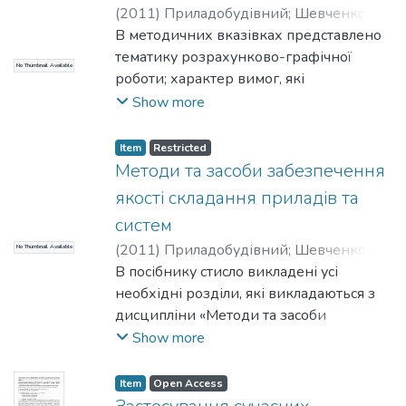
(
2011
)
Приладобудівний
;
Шевченко, В.
В.
В методичних вказівках представлено
;
Осадчий, О. В.
;
Симута, М. О.
;
НТУУ
«КПІ»
тематику розрахунково-графічної
No Thumbnail Available
роботи; характер вимог, які
пред’являються до роботи; порядок
Show more
роботи; зміст та об’єм кожного розділу,
методика їх виконання; оформлення
Item
Restricted
пояснювальної записки та графічної
Методи та засоби забезпечення
частини.
якості складання приладів та
систем
(
2011
)
Приладобудівний
;
Шевченко, В.
No Thumbnail Available
В.
В посібнику стисло викладені усі
;
Осадчий, О. В.
;
Симута, М. О.
;
НТУУ
«КПІ»
необхідні розділи, які викладаються з
дисципліни «Методи та засоби
забезпечення якості складання
Show more
приладів та систем» для спеціальності
7.090904 – «Технологія
Item
Open Access
приладобудування».