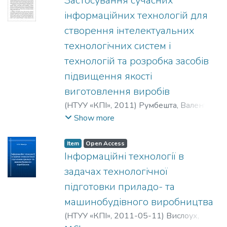
Застосування сучасних
інформаційних технологій для
створення інтелектуальних
технологічних систем і
технологій та розробка засобів
підвищення якості
виготовлення виробів
(
НТУУ «КПІ»
,
2011
)
Румбешта, Валентин
Олександрович
;
Rumbeshta, Valentyn
Show more
Oleksandrovych
;
Румбешта Валентин
Александрович
;
Кафедра виробництва
Item
Open Access
приладів
;
Приладобудівний факультет
;
Інформаційні технології в
Національний технічний університет
задачах технологічної
України «Київський політехнічний
підготовки приладо- та
інститут»
машинобудівного виробництва
(
НТУУ «КПІ»
,
2011-05-11
)
Вислоух,