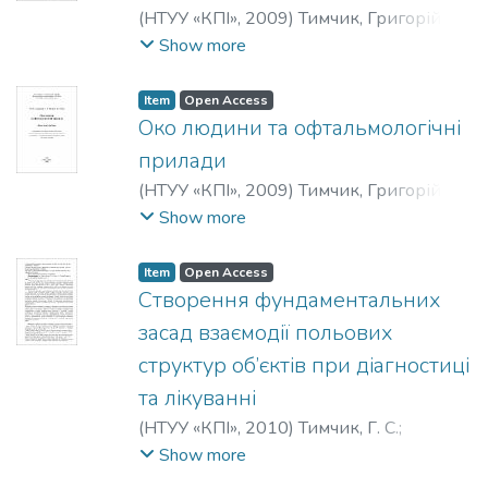
(
НТУУ «КПІ»
,
2009
)
Тимчик, Григорій
Семенович
;
Держук, Володимир
Show more
Андронович
;
Терещенко, Микола
Федорович
Item
Open Access
Око людини та офтальмологічні
прилади
(
НТУУ «КПІ»
,
2009
)
Тимчик, Григорій
Семенович
;
Сокуренко, Вячеслав
Show more
Михайлович
;
Чиж, Ігор Генріхович
Item
Open Access
Створення фундаментальних
засад взаємодії польових
структур об’єктів при діагностиці
та лікуванні
(
НТУУ «КПІ»
,
2010
)
Тимчик, Г. С.
;
Tymchyk, Gregory S.
;
Тымчик, Г. С.
;
Show more
Кафедра виробництва приладів
;