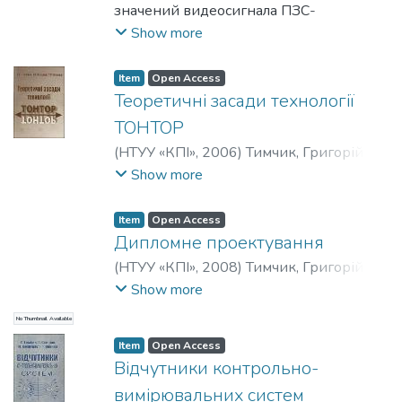
Петрович
значений видеосигнала ПЗС-
;
Тымчик, Григорий
Семенович
приемника с повышенной точностью.
Show more
Применение алгоритма позволит
уменьшить погрешность на порядок по
Item
Open Access
сравнению с размером фотоэлементов
Теоретичні засади технології
ПЗС.
ТОНТОР
(
НТУУ «КПІ»
,
2006
)
Тимчик, Григорій
Семенович
;
Скицюк, Володимир
Show more
Іванович
;
Клочко, Тетяна
Реджинальдівна
Item
Open Access
Дипломне проектування
(
НТУУ «КПІ»
,
2008
)
Тимчик, Григорій
Семенович
;
Терещенко, Микола
Show more
Федорович
;
Вислоух, Сергій Петрович
;
No Thumbnail Available
Паткевич, Ольга Іванівна
Item
Open Access
Відчутники контрольно-
вимірювальних систем