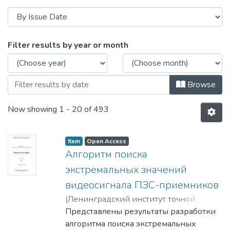
Browsing Кафедра комп’ютерно-інтегро
Filter results by year or month
Browse
Now showing
1 - 20 of 493
Item
Open Access
Алгоритм поиска
экстремальных значений
видеосигнала ПЗС-приемников
(
Ленинградский институт точной
механики и оптики
Представлены результаты разработки
,
1986
)
Краснов,
Владимир Николайович
алгоритма поиска экстремальных
;
Сахно, Сергей