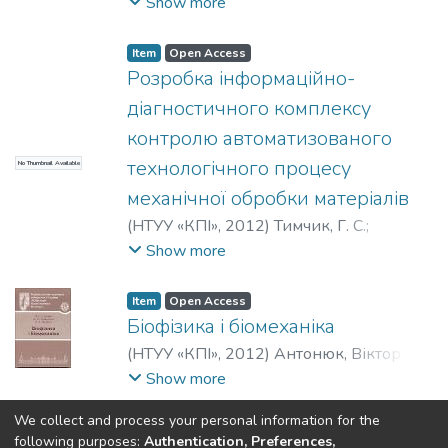
Сергій Петрович
Show more
Item
Open Access
Розробка інформаційно-
діагностичного комплексу
контролю автоматизованого
технологічного процесу
No Thumbnail Available
механічної обробки матеріалів
(
НТУУ «КПІ»
,
2012
)
Тимчик, Г. С.
;
Tymchyk, Gregory S.
;
Тымчик, Г. С.
;
Show more
Кафедра виробництва приладів
;
Приладобудівний факультет
;
Item
Open Access
Національний технічний університет
Біофізика і біомеханіка
України «Київський політехнічний
(
НТУУ «КПІ»
,
2012
)
Антонюк, Віктор
інститут»
Степанович
;
Бондаренко, Максим
Show more
Олексійович
;
Ващенко, В'ячеслав
We collect and process your personal information for the
Андрійович
;
Канашевич, Георгій
(current)
«
1
2
3
4
5
...
25
»
following purposes:
Authentication, Preferences,