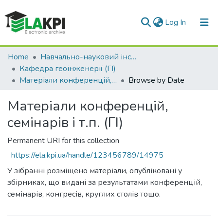
(current)
Log In
Communities & Collections
Home
Навчально-науковий інститут енергозбереження та енергоменеджменту (НН ІЕЕ)
Кафедра геоінженерії (ГІ)
All of DSpace
Матеріали конференцій, семінарів і т.п. (ГІ)
Browse by Date
Матеріали конференцій,
семінарів і т.п. (ГІ)
Permanent URI for this collection
https://ela.kpi.ua/handle/123456789/14975
У зібранні розміщено матеріали, опубліковані у
збірниках, що видані за результатами конференцій,
семінарів, конгресів, круглих столів тощо.