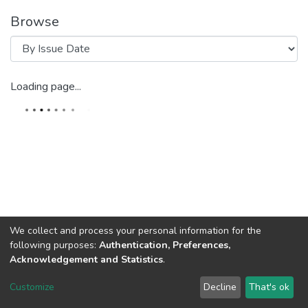
Browse
Loading page...
We collect and process your personal information for the
following purposes:
Authentication, Preferences,
Acknowledgement and Statistics
.
DSpace software
copyright © 2002-2026
LYRASIS
Customize
Decline
That's ok
Cookie settings
Send Feedback