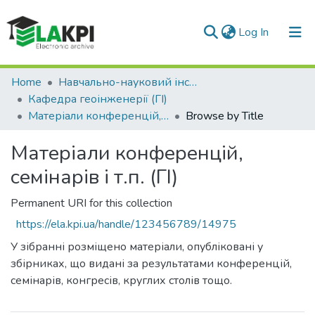
(current)
Log In
Communities & Collections
Home
Навчально-науковий інститут енергозбереження та енергоменеджменту (НН ІЕЕ)
Кафедра геоінженерії (ГІ)
All of DSpace
Матеріали конференцій, семінарів і т.п. (ГІ)
Browse by Title
Матеріали конференцій,
семінарів і т.п. (ГІ)
Permanent URI for this collection
https://ela.kpi.ua/handle/123456789/14975
У зібранні розміщено матеріали, опубліковані у
збірниках, що видані за результатами конференцій,
семінарів, конгресів, круглих столів тощо.