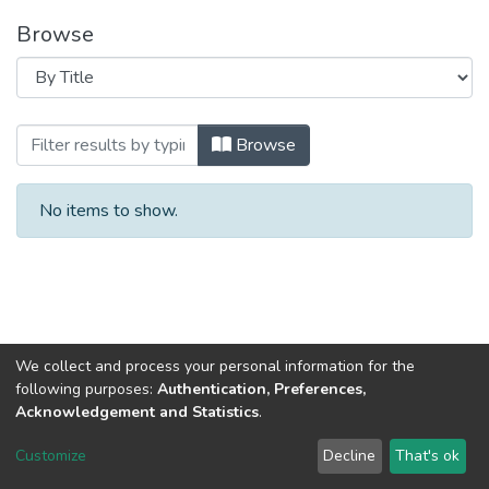
Browse
Browsing Матеріали конференцій, семінарі
Browse
No items to show.
We collect and process your personal information for the
following purposes:
Authentication, Preferences,
Acknowledgement and Statistics
.
DSpace software
copyright © 2002-2026
LYRASIS
Customize
Decline
That's ok
Cookie settings
Send Feedback