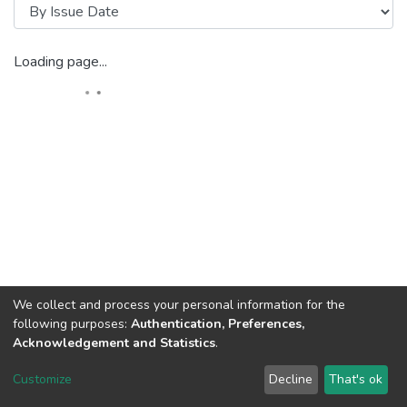
Loading page...
We collect and process your personal information for the
following purposes:
Authentication, Preferences,
Acknowledgement and Statistics
.
DSpace software
copyright © 2002-2026
LYRASIS
Customize
Decline
That's ok
Cookie settings
Send Feedback