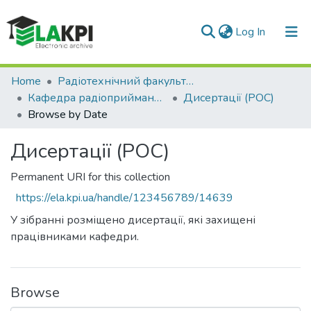
(current)
Log In
Communities & Collections
Home
Радіотехнічний факультет (РТФ)
Кафедра радіоприймання та оброблення сигналів (РОС)
Дисертації (РОС)
All of DSpace
Browse by Date
Дисертації (РОС)
Permanent URI for this collection
https://ela.kpi.ua/handle/123456789/14639
У зібранні розміщено дисертації, які захищені
працівниками кафедри.
Browse