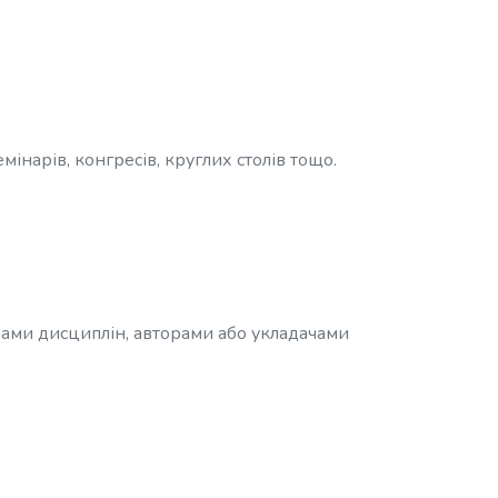
інарів, конгресів, круглих столів тощо.
грами дисциплін, авторами або укладачами