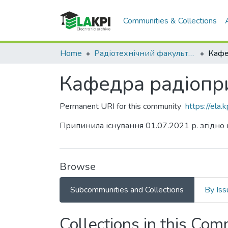
Communities & Collections
Home
Радіотехнічний факультет (РТФ)
Кафедра радіопри
Permanent URI for this community
https://ela
Припинила існування 01.07.2021 р. згідно
Browse
Subcommunities and Collections
By Iss
Collections in this Co