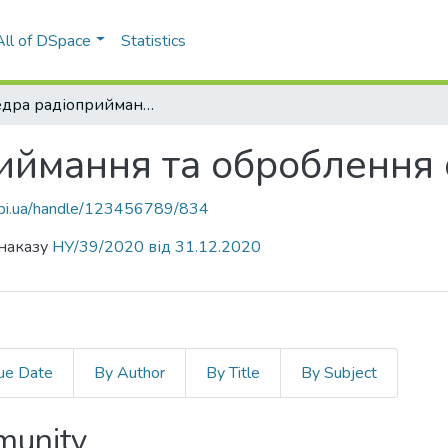
All of DSpace
Statistics
Кафедра радіоприймання та оброблення сигналів (РОС)
ймання та оброблення 
.kpi.ua/handle/123456789/834
 наказу
НУ/39/2020 від 31.12.2020
ue Date
By Author
By Title
By Subject
mmunity