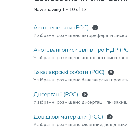
Now showing
1 - 10 of 12
Автореферати (РОС)
0
У зібранні розміщено автореферати дисер
Анотовані описи звітів про НДР (Р
У зібранні розміщено анотовані описи звіт
Бакалаврські роботи (РОС)
8
У зібранні розміщено бакалаврські проекти
Дисертації (РОС)
0
У зібранні розміщено дисертації, які зах
Довідкові матеріали (РОС)
0
У зібранні розміщено словники, довідники