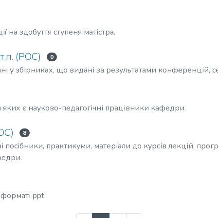
ї на здобуття ступеня магістра.
т.п. (РОС)
0
ні у збірниках, що видані за результатами конференцій, сем
и яких є науково-педагогічні працівники кафедри.
ОС)
8
і посібники, практикуми, матеріали до курсів лекцій, про
федри.
 форматі ppt.