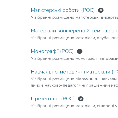
Магістерські роботи (РОС)
8
У зібранні розміщено магістерські дисертаці
Матеріали конференцій, семінарів і 
У зібранні розміщено матеріали, опублікова
Монографії (РОС)
4
У зібранні розміщено монографії, авторам
Навчально-методичні матеріали (Р
У зібранні розміщено підручники, навчальн
яких є науково-педагогічні працівники ка
Презентації (РОС)
0
У зібранні розміщено матеріали, створені у