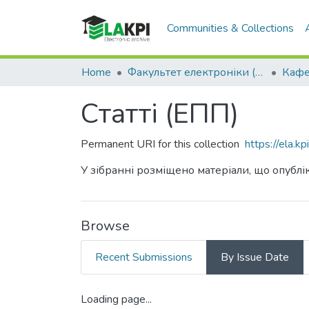
Communities & Collections
Home
Факультет електроніки (ФЕЛ)
Статті (ЕПП)
Permanent URI for this collection
https://ela.
У зібранні розміщено матеріали, що опублік
Browse
Recent Submissions
By Issue Date
Loading page...