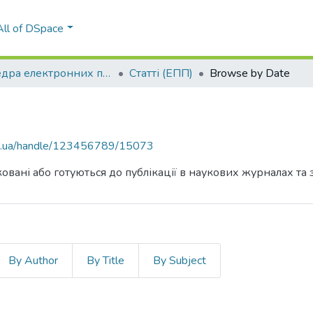
All of DSpace
Кафедра електронних приладів та пристроїв (ЕПП)
Статті (ЕПП)
Browse by Date
kpi.ua/handle/123456789/15073
овані або готуються до публікації в наукових журналах та 
By Author
By Title
By Subject