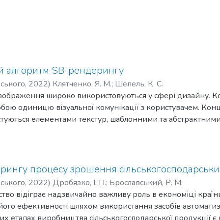
й алгоритм SB-рендерингу
рського
,
2022
)
Клятченко, Я. М.
;
Шепель, К. С.
і зображення широко використовуються у сфері дизайну.
собою одиницю візуальної комунікації з користувачем. Ко
стуються елементами текстур, шаблонними та абстрактним
стичними. Стилізація зображення надає можливість дизайне
поненти. З цієї точки зору фотографічне зображення менш
орингу процесу зрошення сільськогосподарськи
рського
,
2022
)
Дробязко, І. П.
;
Брославський, Р. М.
ство відіграє надзвичайно важливу роль в економіці країн
ого ефективності шляхом використання засобів автоматиз
них етапах виробництва сільськогосподарської продукції є 