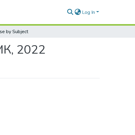
Log In
se by Subject
МК, 2022
by Subject "004.051"