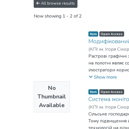
All browse results
Now showing
1 - 2 of 2
Item
Open Access
Модифіковани
(
КПІ ім. Ігоря Сіко
Растрові графічн
на полотні являє 
ілюстратори кори
частіше ніж реалі
Show more
додавати інші ком
No
Item
Open Access
Thumbnail
Система моніт
Available
(
КПІ ім. Ігоря Сіко
Сільське господар
Тому підвищення й
технологій на різ