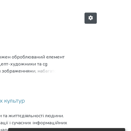
 Кожен оброблюваний елемент
нцепт-художники та cg
и зображеннями, набагато
ру під час редагування
 гнучке.
х культур
и та життєдіяльності людини.
ації і сучасних інформаційних
наразі актуальною задачею. IoT