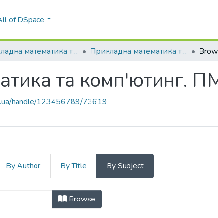
All of DSpace
Прикладна математика та комп'ютинг. ПМК
Прикладна математика та комп'ютинг. ПМК, 2022
Brow
тика та комп'ютинг. П
kpi.ua/handle/123456789/73619
By Author
By Title
By Subject
матика та комп'ютинг. ПМК, 2022 
Browse