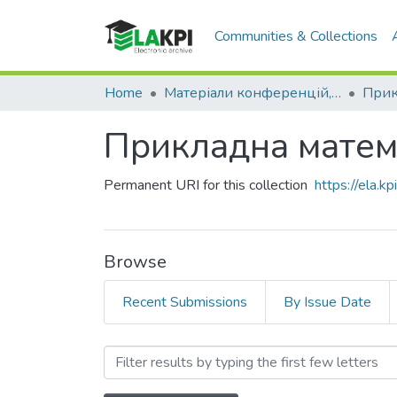
Communities & Collections
Home
Матеріали конференцій, семінарів і т.п.
Прикладна матема
Permanent URI for this collection
https://ela.
Browse
Recent Submissions
By Issue Date
Browsing Прикладна мате