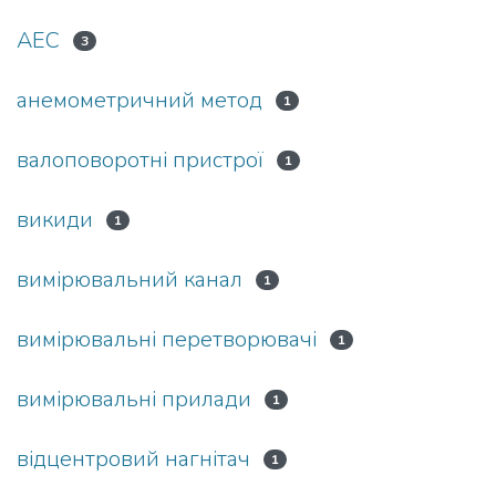
АЕС
3
анемометричний метод
1
валоповоротні пристрої
1
викиди
1
вимірювальний канал
1
вимірювальні перетворювачі
1
вимірювальні прилади
1
відцентровий нагнітач
1