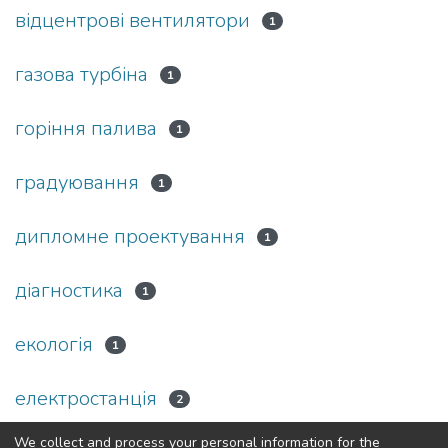
відцентрові вентилятори
1
газова турбіна
1
горіння палива
1
градуювання
1
дипломне проектування
1
діагностика
1
екологія
1
електростанція
2
We collect and process your personal information for the