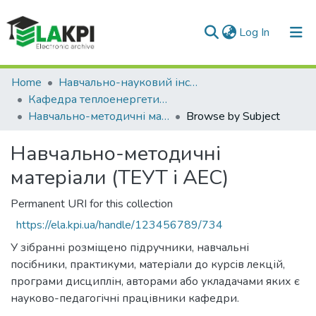
(current)
Log In
Communities & Collections
Home
Навчально-науковий інститут атомної та теплової енергетики (НН ІАТЕ)
Кафедра теплоенергетичних установок теплових і атомних електростанцій (ТЕУТ і АЕС)
All of DSpace
Навчально-методичні матеріали (ТЕУТ і АЕС)
Browse by Subject
Навчально-методичні
матеріали (ТЕУТ і АЕС)
Permanent URI for this collection
https://ela.kpi.ua/handle/123456789/734
У зібранні розміщено підручники, навчальні
посібники, практикуми, матеріали до курсів лекцій,
програми дисциплін, авторами або укладачами яких є
науково-педагогічні працівники кафедри.