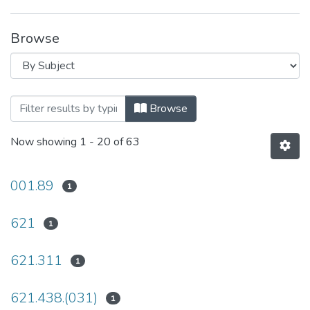
Browse
Browsing Навчально-методичні матеріа
Browse
Now showing
1 - 20 of 63
001.89
1
621
1
621.311
1
621.438.(031)
1