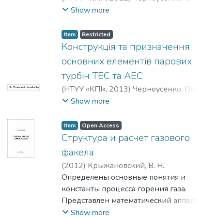
Юріївна
Show more
Item
Restricted
Конструкція та призначення
основних елементів парових
турбін ТЕС та АЕС
(
НТУУ «КПІ»
,
2013
)
Черноусенко, Ольга
No Thumbnail Available
Юріївна
;
Бутовський, Леонід
Show more
Сергійович
;
Грановська, Олена
Олександрівна
;
Нікуленкова, Тетяна
Item
Open Access
Володимирівна
Структура и расчет газового
факела
(
2012
)
Крыжановский, В. Н.
;
Крыжановский, Ю. В.
Определены основные понятия и
;
Теплоенергетичний
константы процесса горения газа.
;
Освіта України
Представлен математический аппарат
для расчета характеристик газового
Show more