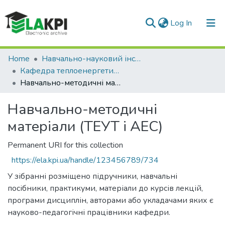
(current)
Log In
Communities & Collections
Home
Навчально-науковий інститут атомної та теплової енергетики (НН ІАТЕ)
Кафедра теплоенергетичних установок теплових і атомних електростанцій (ТЕУТ і АЕС)
All of DSpace
Навчально-методичні матеріали (ТЕУТ і АЕС)
Statistics
Навчально-методичні
матеріали (ТЕУТ і АЕС)
Permanent URI for this collection
https://ela.kpi.ua/handle/123456789/734
У зібранні розміщено підручники, навчальні
посібники, практикуми, матеріали до курсів лекцій,
програми дисциплін, авторами або укладачами яких є
науково-педагогічні працівники кафедри.