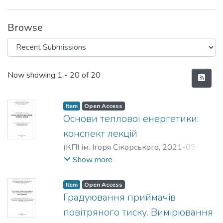
Browse
Recent Submissions
Now showing
1 - 20 of 20
Item
Open Access
Основи теплової енергетики:
конспект лекцій
(
КПІ ім. Ігоря Сікорського
,
2021-05-13
)
Борисенко, Андрій Володимирович
;
Show more
Пешко, Віталій Анатолійович
Item
Open Access
Градуювання приймачів
повітряного тиску. Вимірювання