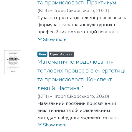
та промисловості. Практикум
(
КПІ ім. Ігоря Сікорського
,
2021
)
Риндюк, Дмитро Вікторович
Сучасна орієнтація інженерної освіти на
;
Пешко,
Віталій Анатолійович
формування загальнокультурних і
професійних компетенцій встановлює
пріоритети у професійній підготовці не
Show more
лише на отримання нових
математичних знань, а й на виховання
Item
Open Access
потреби і готовності до застосування
Математичне моделювання
математичних методів у професійній
теплових процесів в енергетиці
діяльності. У даному посібнику
та промисловості. Конспект
описуються методичні особливості
лекцій. Частина 1
використання професійно
орієнтованих задач на різних рівнях
(
КПІ ім. Ігоря Сікорського
,
2020
)
складності із застосуванням системи
Риндюк, Дмитро Вікторович
Навчальний посібник присвячений
MathCAD в рамках дисципліни
аналітичним та обчислювальним
«Математичне моделювання теплових
методам побудови моделей теплових
процесів в енергетиці та
процесів обладнання теплових та
Show more
промисловості».
атомних електростанцій. Описано