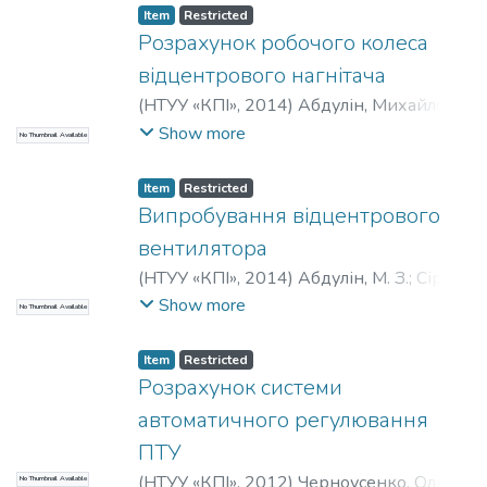
Анатолійович
;
Шелешей, Тетяна
Item
Restricted
Вікторівна
Розрахунок робочого колеса
відцентрового нагнітача
(
НТУУ «КПІ»
,
2014
)
Абдулін, Михайло
Загретдинович
;
Сірий, Олександр
Show more
No Thumbnail Available
Анатолійович
Item
Restricted
Випробування відцентрового
вентилятора
(
НТУУ «КПІ»
,
2014
)
Абдулін, М. З.
;
Сірий,
О. А.
Show more
No Thumbnail Available
Item
Restricted
Розрахунок системи
автоматичного регулювання
ПТУ
(
НТУУ «КПІ»
,
2012
)
Черноусенко, Ольга
No Thumbnail Available