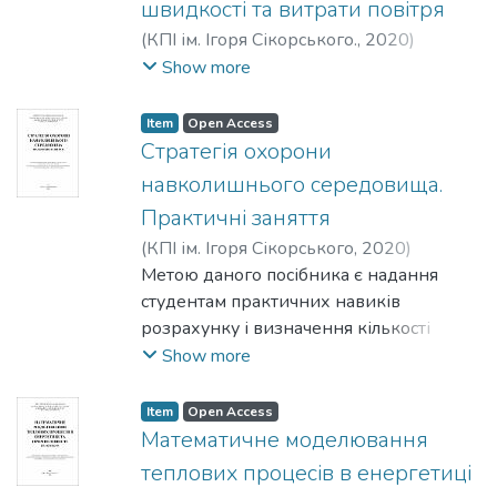
швидкості та витрати повітря
(
КПІ ім. Ігоря Сікорського.
,
2020
)
Абдулін, Михайло Загретдинович
;
Show more
Сірий, Олександр Анатолійович
;
Пакош,
Дмитро Зеновійович
;
Кобилянська,
Item
Open Access
Ольга Олександрівна
Стратегія охорони
навколишнього середовища.
Практичні заняття
(
КПІ ім. Ігоря Сікорського
,
2020
)
Риндюк, Дмитро Вікторович
Метою даного посібника є надання
;
Шелешей,
Тетяна Вікторівна
студентам практичних навиків
;
Беднарська, Інна
Станіславівна
розрахунку і визначення кількості
викидів основних забруднюючих
Show more
речовин, що надходять в атмосферне
повітря з димовими газами, які
Item
Open Access
утворюються під час спалювання
Математичне моделювання
органічного палива в енергетичних
теплових процесів в енергетиці
установках.