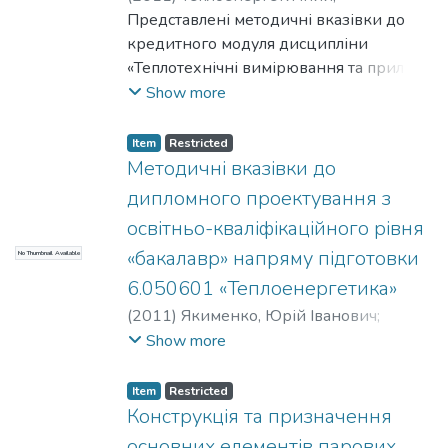
валоповоротні пристрої.
Федорченко, Людмила Іванівна
Представлені методичні вказівки до
;
Георгієв, Олександр Васильович
кредитного модуля дисципліни
;
Меренгер, Петро Петрович
«Теплотехнічні вимірювання та прилади
;
НТУУ «КПІ»
-1. Метрологія та стандартизація»
Show more
містять основні положення та
рекомендації до виконання циклу
Item
Restricted
лабораторних робіт для студентів
Методичні вказівки до
теплоенергетичних спеціальностей
дипломного проектування з
очної та заочної форм навчання, які
освітньо-кваліфікаційного рівня
вивчають цю дисципліну.
«бакалавр» напряму підготовки
No Thumbnail Available
6.050601 «Теплоенергетика»
(
2011
)
Якименко, Юрій Іванович
;
Фіалко, Наталія Михайлівна
;
Show more
Теплоенергетичний
;
Угольніков,
Володимир Юхимович
;
Черноусенко,
Item
Restricted
Ольга Юріївна
;
НТУУ «КПІ»
Конструкція та призначення
основних елементів парових