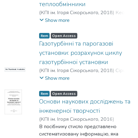
теплообмінники
енергетичного обладнання та типових
приладів для діагностування.
(
КПІ ім. Ігоря Сікорського
,
2018
)
Кесова,
Видання може бути корисним для
Любов Олександрівна
;
Побіровський,
Show more
студентів профільних спеціальностей,
Юрій Миколайович
наукових та інженерно-технічних
Item
Open Access
працівників, які займаються
Газотурбінні та парогазові
експлуатацією, ремонтом,
установки: розрахунок циклу
діагностуванням та проектуванням
газотурбінної установки
обладнання електричних станцій.
(
КПІ ім. Ігоря Сікорського
,
2018
)
Сірий,
No Thumbnail Available
Олександр Анатолійович
;
Бутовський,
Show more
Леонід Сергійович
;
Грановська, Олена
Олександрівна
;
Мороз, Олег Сергійович
Item
Open Access
Основи наукових досліджень та
інженерної творчості
(
КПІ ім. Ігоря Сікорського
,
2016
)
Черноусенко, Ольга Юріївна
В посібнику стисло представлено
;
Чепелюк,
Олена Олександрівна
систематизовану інформацію, яка
;
Риндюк, Дмитро